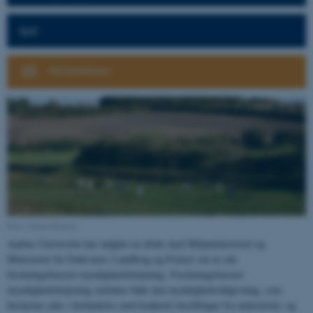
BAT
Nyhedsbrev
Foto: Janne Hansen
Aarhus Universitet har indgået en aftale med Miljøministeriet og
Ministeriet for Fødevarer, Landbrug og Fiskeri om at yde
forskningsbaseret myndighedsbetjening. Forskningsbaseret
myndighedsbetjening omfatter både den myndighedsrådgivning, som
forskerne yder i forbindelse med konkrete bestillinger fra ministeriet, og