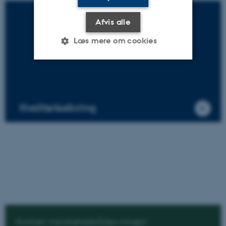
Afvis alle
Læs mere om cookies
Nødvendige
Statistiske
Marketing
Funktionelle
Uklassificerede
Kvalitetssikring
Nødvendige cookies hjælper
med at gøre hjemmesiden
brugbar ved at aktivere nogle
grundlæggende funktioner
som navigation mm.
Hjemmesiden kan ikke
fungerer uden disse cookies.
Kontakt myndighedsrådgivningen