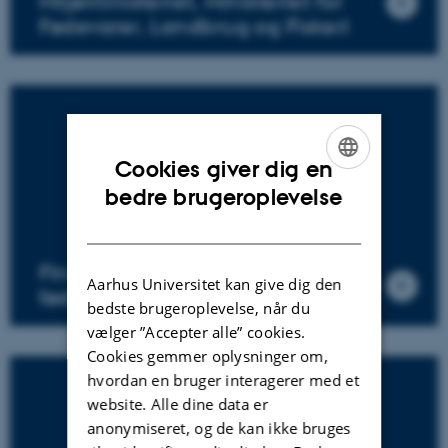
Miljøministeriet, Ministeriet for
Fødevarer, Landbrug og Fiskeri
Cookies giver dig en
ENGLISH
bedre brugeroplevelse
DANISH
Finansiering af jordbrugs- og
Aarhus Universitet kan give dig den
fødevareforskningen
bedste brugeroplevelse, når du
vælger ”Accepter alle” cookies.
Cookies gemmer oplysninger om,
hvordan en bruger interagerer med et
website. Alle dine data er
anonymiseret, og de kan ikke bruges