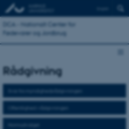
English
DCA - Nationalt Center for
Fødevarer og Jordbrug
Rådgivning
Svar fra myndighedsrådgivningen
Offentlighed i rådgivningen
Normudvalget