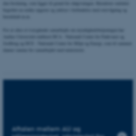
den forskning, som ligger til grund for rådgivningen. Herudover omfatter
begrebet en række opgaver og ydelser i forbindelse med overvågning og
beredskab m.m.
For at sikre et tværgående samarbejde om myndighedsbetjeningen har
Aarhus Universitet etableret DCA - Nationalt Center for Fødevarer og
Jordbrug og DCE - Nationalt Center for Miljø og Energi, som til sammen
danner ramme for samarbejdet med ministeriet.
Aftalen mellem AU og