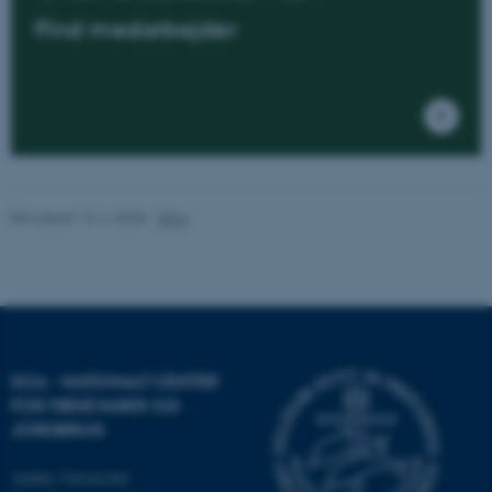
Find medarbejder
Navn
Udbyder / Domæne
be_typo_user
TYPO3 Association
.au.dk
fe_typo_user
Typo3 Association
Revideret 13.11.2025
-
DCA
.au.dk
DCA - NATIONALT CENTER
FOR FØDEVARER OG
JORDBRUG
Aarhus Universitet