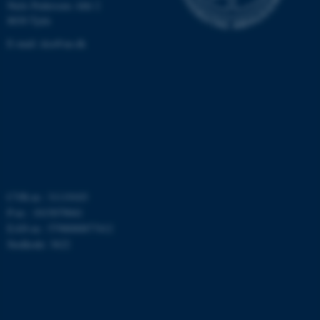
Niels Pedersens Allé 2
ASP.NET_SessionId
Microsoft Corporation
8830 Tjele
.au.dk
E-mail:
dca@au.dk
JSESSIONID
Oracle Corporation
.au.dk
ARRAffinity
Microsoft Corporation
.mitstudie.au.dk
CVR-nr.: 31119103
P-nr.: 1015079041
EAN-nr.: 5798000877412
Stedkode: 3622
esctx
Microsoft Corporation
.login.microsoftonline.com
fpc
Microsoft Corporation
login.microsoftonline.com