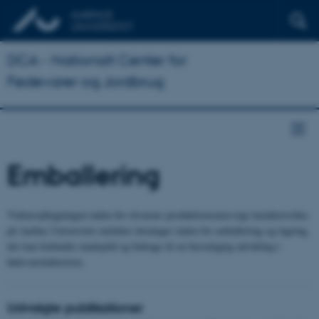
DCA - Nationalt Center for
Fødevarer og Jordbrug
Emballering
Vidensopbygningen inden for råvarens produktionsmæssige karakteristika
på Aarhus Universitet omfatter løsninger inden for emballering og lagring,
der kan forhindre madspild og bidrage til en bæredygtig udvikling i
fødevareindustrien.
Udvalgte publikationer