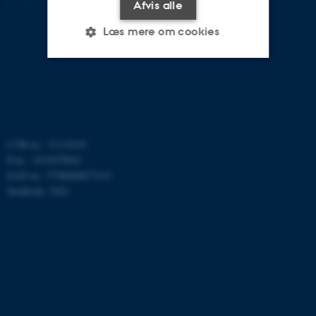
Afvis alle
Læs mere om cookies
Nødvendige
Statistiske
Marketing
Funktionelle
Uklassificerede
CVR-nr.: 31119103
P-nr.: 1015079041
Nødvendige cookies hjælper
EAN-nr.: 5798000877412
med at gøre hjemmesiden
Stedkode: 3622
brugbar ved at aktivere nogle
grundlæggende funktioner
som navigation mm.
Hjemmesiden kan ikke
fungerer uden disse cookies.