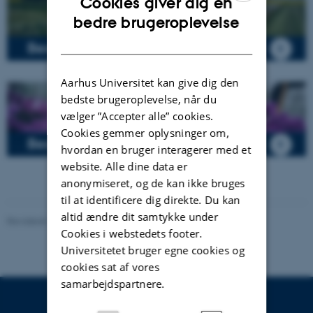
Cookies giver dig en
ENGLISH
bedre brugeroplevelse
DANISH
Besøg AU Flakkebjerg
Aarhus Universitet kan give dig den
bedste brugeroplevelse, når du
vælger ”Accepter alle” cookies.
Cookies gemmer oplysninger om,
Besøg AU Auning
hvordan en bruger interagerer med et
website. Alle dine data er
anonymiseret, og de kan ikke bruges
til at identificere dig direkte. Du kan
altid ændre dit samtykke under
Revideret 13.11.2025
-
DCA
Cookies i webstedets footer.
Universitetet bruger egne cookies og
cookies sat af vores
samarbejdspartnere.