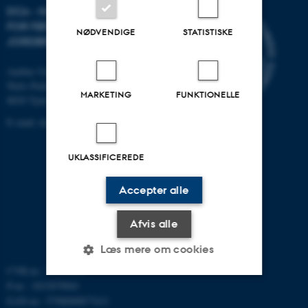
DCA - NATIONALT CENTER
FOR FØDEVARER OG
NØDVENDIGE
STATISTISKE
JORDBRUG
Aarhus Universitet
Niels Pedersens Allé 2
MARKETING
FUNKTIONELLE
8830 Tjele
E-mail:
dca@au.dk
UKLASSIFICEREDE
Accepter alle
Afvis alle
Læs mere om cookies
CVR-nr.: 31119103
P-nr.: 1015079041
EAN-nr.: 5798000877412
Nødvendige
Statistiske
Marketing