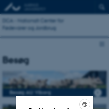
DCA - Nationalt Center for
Fødevarer og Jordbrug
Besøg
Besøg AU Viborg