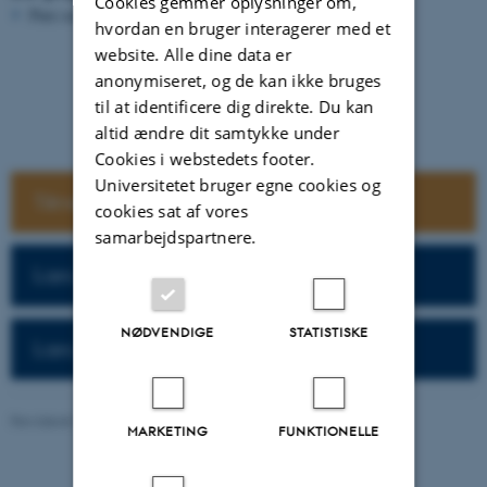
Cookies gemmer oplysninger om,
Pure serveren er ikke tilgængelig lige nu.
hvordan en bruger interagerer med et
website. Alle dine data er
anonymiseret, og de kan ikke bruges
til at identificere dig direkte. Du kan
altid ændre dit samtykke under
Cookies i webstedets footer.
Universitetet bruger egne cookies og
Tilmeld dig DCAs nyhedsbrev her
cookies sat af vores
samarbejdspartnere.
Læs de seneste nyheder fra DCA her
NØDVENDIGE
STATISTISKE
Læs de seneste DCA-rapporter her
Revideret 13.04.2026
-
DCA
MARKETING
FUNKTIONELLE