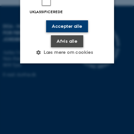
UKLASSIFICEREDE
DCA - NATIONALT CENTER
Accepter alle
FOR FØDEVARER OG
JORDBRUG
Afvis alle
Læs mere om cookies
Aarhus Universitet
Niels Pedersens Allé 2
8830 Tjele
E-mail:
dca@au.dk
Nødvendige
Statistiske
Marketing
Funktionelle
Uklassificerede
Nødvendige cookies hjælper
med at gøre hjemmesiden
brugbar ved at aktivere nogle
grundlæggende funktioner