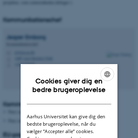
projekter, som centerenheden deltager i.
Kommunikationschef
Jesper
Emborg
Kommunikationschef
je@dca.au.dk
M
ABP Agro Business Park
H
+4561220291
P
Cookies giver dig en
ENGLISH
bedre brugeroplevelse
DANISH
Kommunikation
Pure serveren er ikke tilgængelig lige nu.
Aarhus Universitet kan give dig den
Pure serveren er ikke tilgængelig lige nu.
bedste brugeroplevelse, når du
vælger ”Accepter alle” cookies.
EU-projekter