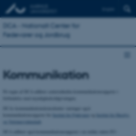
English
DCA - Nationalt Center for
Fødevarer og Jordbrug
Kommunikation
På vegne af DCA udfører centerenheden kommunikationsopgaver i
forbindelse med myndighedsrådgivningen.
DCAs kommunikationskonsulenter varetager også
kommunikationsopgaver for
Institut for Fødevarer
og
Institut for Husdyr-
og Vetrinærvidenskab
.
DCA udfører også kommunikationsopgaver i en række større EU-