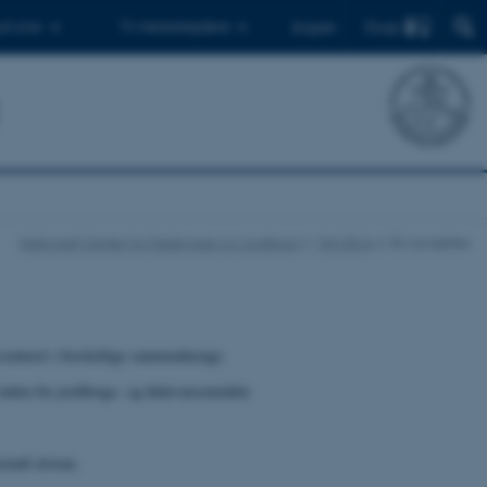
Find
 ph.d.er
Til medarbejdere
English
Nationalt Center for Fødevarer og Jordbrug
Om DCA
EU-projekter
æsenteret i forskellige sammenhænge.
nden for jordbrugs- og fødevareområdet.
onalt niveau.