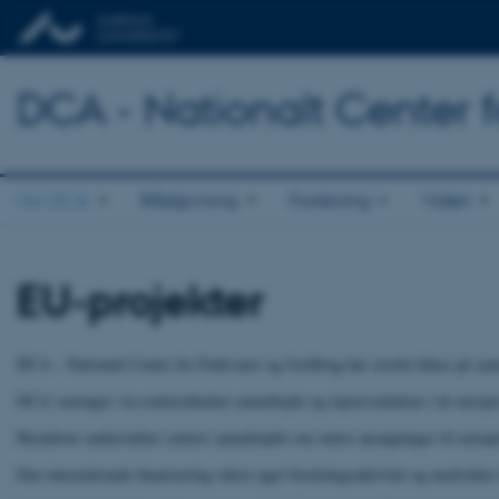
DCA - Nationalt Center 
Om DCA
Rådgivning
Forskning
Viden
EU-projekter
DCA – Nationalt Center for Fødevarer og Jordbrug har stærkt fokus på sama
DCA varetager via centerenheden samarbejde og repræsentation i de europæ
Herudover understøtter centret samarbejdet om større ansøgninger til eur
Den internationale finansiering sikrer øget forskningsaktivitet og medvirker