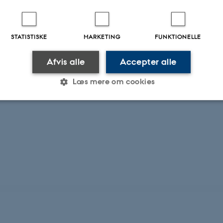
SCAR
STATISTISKE
MARKETING
FUNKTIONELLE
Afvis alle
Accepter alle
Læs mere om cookies
Statistiske
Marketing
Funktionelle
es hjælper med at gøre hjemmesiden brugbar ved at aktiv
nktioner som navigation mm. Hjemmesiden kan ikke funge