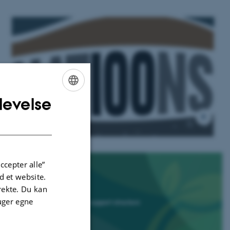
levelse
ENGLISH
NAT100NS
DANISH
ccepter alle”
 et website.
irekte. Du kan
uger egne