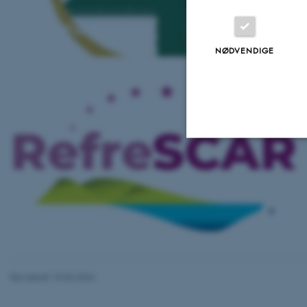
C4FUTURE
NØDVENDIGE
Nødvendige
RefreSCAR
Nødvendige cooki
grundlæggende fu
cookies.
Revideret 10.06.2026