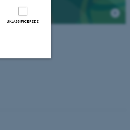
SOILL
UKLASSIFICEREDE
Uklassificerede
ere nogle
rer uden disse