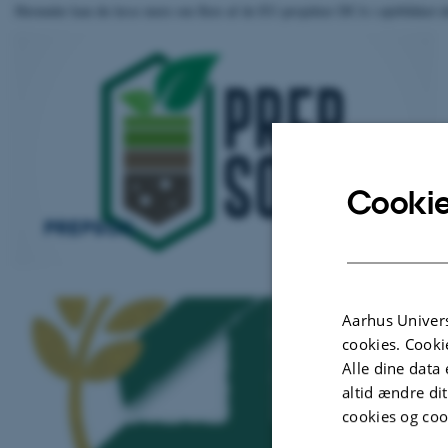
Herunder kan du læse mere om flere af de EU-projekter DCA i øjeblikket de
Cookie
PREPSOIL
Aarhus Univers
cookies. Cooki
Alle dine data 
altid ændre di
cookies og coo