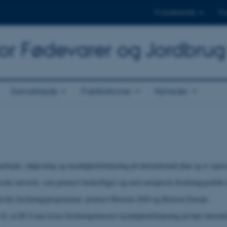
Til studerende
Til
for Fødevarer og Jordbrug
Samarbejde
Publikationer
Nyheder
rbejde, rådgivning og myndighedsbetjening på internationalt plan og er repr
iske netværk, som primært beskæftiger sig med europæisk forskningspolitik i
opæiske forskningsprogrammer, primært Horizon 2020 og Horizon Europe.
 til, at DCA kan levere forskningsbaseret myndighedsbetjening på højt internati