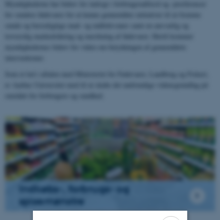
Myndighederne har behov for indsigt i forbrugeradfærd og -præferencer
for sundere fødevarer for at kunne gennemføre initiativer til at fremme
sunde og bæredygtige mad- og måltidsvaner samt en ansvarlig og
troværdig markedsføring og mærkning af fødevarer. Hertil kommer
myndighedernes behov for viden om betydningen af gennemførte
interventioner.
Som et led i aftalen med Ministeriet for Fødevarer, Landbrug og Fiskeri,
er Aarhus Universitet med til at skabe det nødvendige vidensgrundlag på
området for forbrugere og sundhed.
Indkøbs-, forbrugs- og
spisemønstre