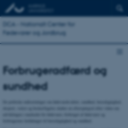
DCA - Nationalt Center for
Fødevarer og Jordbrug
Forbrugeradfærd og
sundhed
De politiske målsætninger om fødevarekvalitet, sundhed, bæredygtighed,
eksport, vækst og beskæftigelse skaber en efterspørgsel efter viden om
udviklingen i markedet for fødevarer, forbruget af fødevarer og
forbrugernes holdninger til bæredygtighed og sundhed.