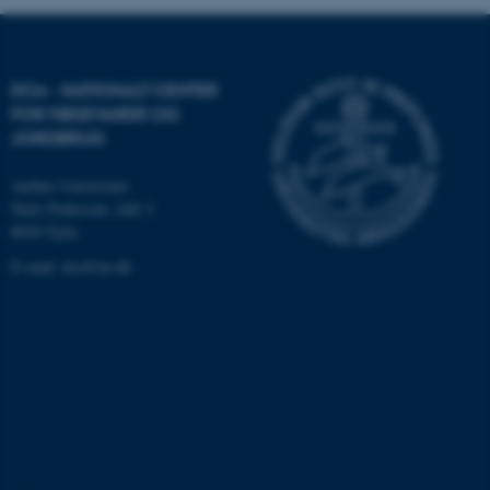
Nødvendige
Statistiske
Marketing
Funktionelle
Uklassificerede
DCA - NATIONALT CENTER
FOR FØDEVARER OG
JORDBRUG
Nødvendige cookies hjælper
med at gøre hjemmesiden
Aarhus Universitet
Niels Pedersens Allé 2
brugbar ved at aktivere nogle
8830 Tjele
grundlæggende funktioner
som navigation mm.
E-mail:
dca@au.dk
Hjemmesiden kan ikke
fungerer uden disse cookies.
Navn
Udbyder / Domæne
be_typo_user
TYPO3 Association
.au.dk