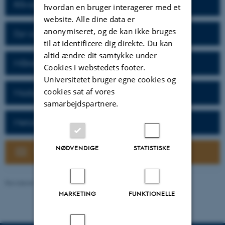
Råvarer og fødevarekvalitet
hvordan en bruger interagerer med et
website. Alle dine data er
anonymiseret, og de kan ikke bruges
Dyr og velfærd
til at identificere dig direkte. Du kan
altid ændre dit samtykke under
Målrettet regulering
Cookies i webstedets footer.
Universitetet bruger egne cookies og
cookies sat af vores
Madspild
samarbejdspartnere.
Metanreducerende tiltag
NØDVENDIGE
STATISTISKE
Nyhedsbrev
Revideret 02.02.2026
-
DCA
MARKETING
FUNKTIONELLE