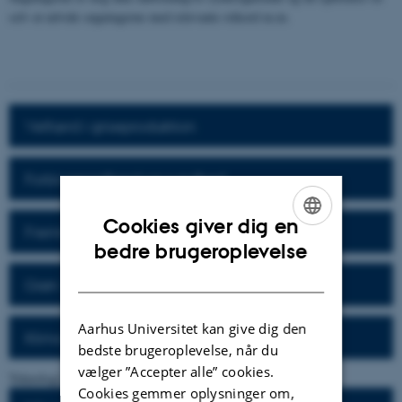
selv at udvide søgningerne med relevante stikord m.m.
Velfærd i griseproduktion
Forbrugeradfærd og sundhed
Cookies giver dig en
Fremtidens fødevarer
ENGLISH
bedre brugeroplevelse
DANISH
Grøn Trepart
Aarhus Universitet kan give dig den
Klima og landbrug
bedste brugeroplevelse, når du
vælger ”Accepter alle” cookies.
Teknologi og fremtidens planteavl
Cookies gemmer oplysninger om,