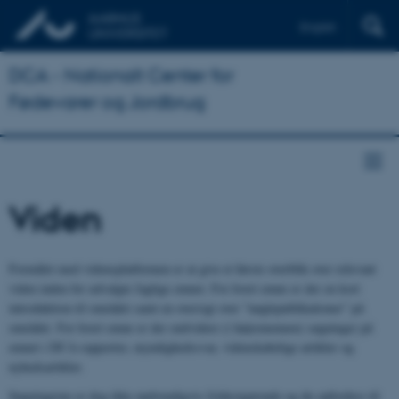
English
DCA - Nationalt Center for
Fødevarer og Jordbrug
Viden
Formålet med vidensplatformen er at give et første overblik over relevant
viden inden for udvalgte faglige emner. For hvert emne er der en kort
introduktion til området samt en oversigt over ”nøglepublikationer” på
området. For hvert emne er der endvidere (i højremenuen) søgninger på
emnet i DCA-rapporter, myndighedssvar, videnskabelige artikler og
nyhedsartikler.
Søgningerne er dog ikke nødvendigvis fyldestgørende og du opfordres til