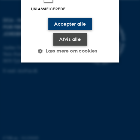
UKLASSIFICEREDE
DCA - NATIONALT CENTER
Accepter alle
FOR FØDEVARER OG
JORDBRUG
Afvis alle
Aarhus Universitet
Læs mere om cookies
Niels Pedersens Allé 2
8830 Tjele
E-mail:
dca@au.dk
Nødvendige
Statistiske
Marketing
Funktionelle
Uklassificerede
Nødvendige cookies hjælper
med at gøre hjemmesiden
brugbar ved at aktivere nogle
grundlæggende funktioner
CVR-nr.: 31119103