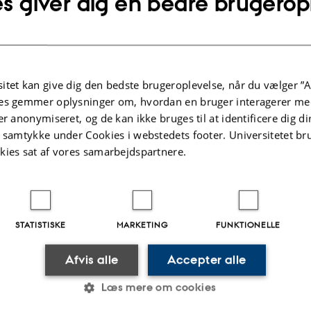
s giver dig en bedre brugerop
 Universitet
itet kan give dig den bedste brugeroplevelse, når du vælger ”A
es gemmer oplysninger om, hvordan en bruger interagerer med
er anonymiseret, og de kan ikke bruges til at identificere dig d
Dyrevelfærd og tekn
t samtykke under Cookies i webstedets footer. Universitetet br
kies sat af vores samarbejdspartnere.
Velfærdsvurderinger
Relationer mellem 
STATISTISKE
MARKETING
FUNKTIONELLE
Afvis alle
Accepter alle
Internationalt sama
Læs mere om cookies