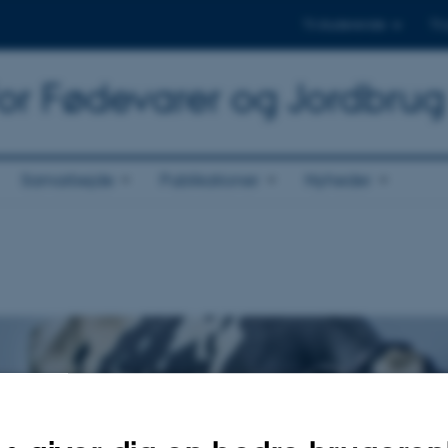
Til studerende
Til
for Fødevarer og Jordbrug
Samarbejde
Publikationer
Nyheder