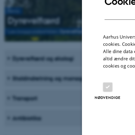
Cookie
Tema
Dyrevelfærd
Læs baggrundsartiklen:
Dyrevelfærden er i fokus på Aarhus
Aarhus Univers
cookies. Cooki
Alle dine data 
Dyrevelfærd og økologi
altid ændre di
cookies og coo
Staldindretning og management
Transport
NØDVENDIGE
Antibiotika