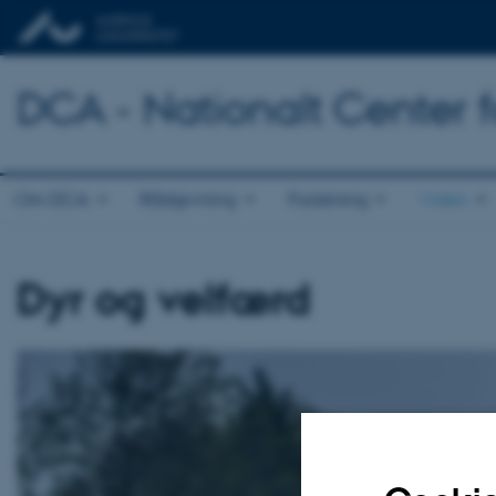
DCA - Nationalt Center 
Om DCA
Rådgivning
Forskning
Viden
Dyr og velfærd