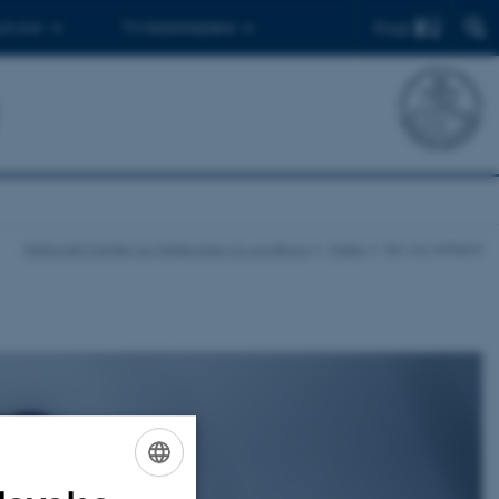
Find
 ph.d.er
Til medarbejdere
Nationalt Center for Fødevarer og Jordbrug
Viden
Dyr og velfærd
ENGLISH