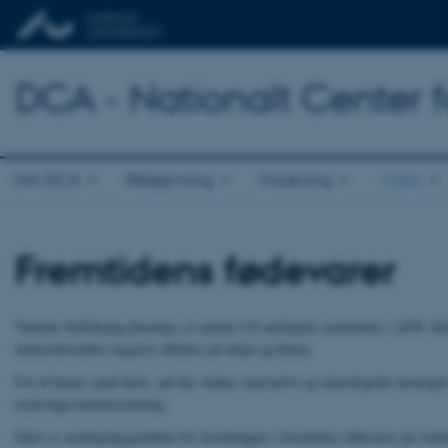
DCA - Nationalt Center 
Om DCA
Rådgivning
Forskning
Viden
Fremtidens fødevarer
Verdens befolkning forventes at ramme 9,8 milliarder mennesker i 2050. Båd
menneskeskabte negative effekter på miljø og klima.
For at kunne opnå dette, må der skabes innovative og teknologiske løsninge
ernæringssammensætning.
Dette er omdrejningspunktet for forskningen i fremtidens fødevarer på Aarh