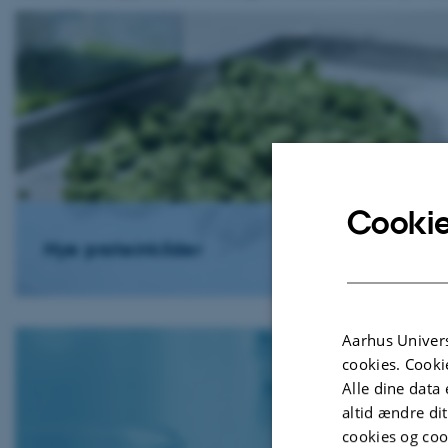
Cookie
Nye proteinkilder
Aarhus Univers
cookies. Cooki
Alle dine data 
altid ændre di
cookies og coo