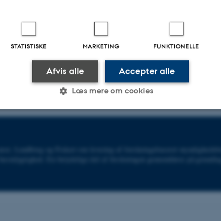
STATISTISKE
MARKETING
FUNKTIONELLE
Afvis alle
Accepter alle
Læs mere om cookies
Statistiske
Marketing
Funktionelle
arer, Landbrug og Fiskeri om levering af forskningsbaseret myndighedsbet
bæredygtighed. En betydelige del af forskningen gennemføres på grundla
es hjælper med at gøre hjemmesiden brugbar ved at aktiv
nktioner som navigation mm. Hjemmesiden kan ikke funge