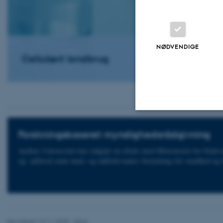
NØDVENDIGE
Cellulært landbrug
Nødvendige
Forskningsbaseret myndighedsrådgivning
Aarhus Universitet har indgået en aftale med Ministeriet for Fødev
og -adfærd samt mad- og måltidsvaners betydning for sundhed og 
Nødvendige cooki
grundlæggende fu
cookies.
Revideret 13.11.2025
-
DCA