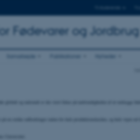
Til studerende
Til
for Fødevarer og Jordbrug
Samarbejde
Publikationer
Nyheder
Na
e globalt og nationalt er der stort fokus på nødvendigheden af at omlægge fø
r på en række udfordringer inden for hele produktionskæden, og hele vejen ud 
us Universitet.