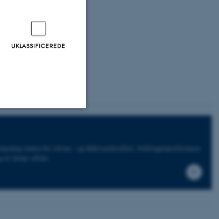
UKLASSIFICEREDE
Uklassificerede
jening inden for råvare- og fødevarekvalitet, forbrugerpræferencer
g af denne aftale.
ere nogle
rer uden disse