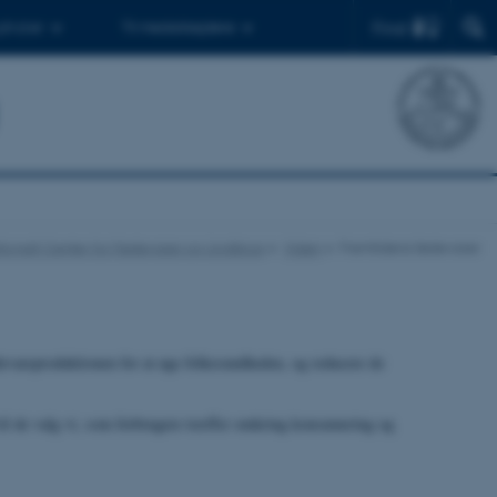
Find
 ph.d.er
Til medarbejdere
tionalt Center for Fødevarer og Jordbrug
Viden
Fremtidens fødevarer
devareproduktionen for at øge folkesundheden, og reducere de
til de valg vi, som forbrugere træffer omkring konsumering og