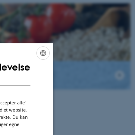
levelse
ENGLISH
DANISH
ccepter alle”
 et website.
irekte. Du kan
uger egne