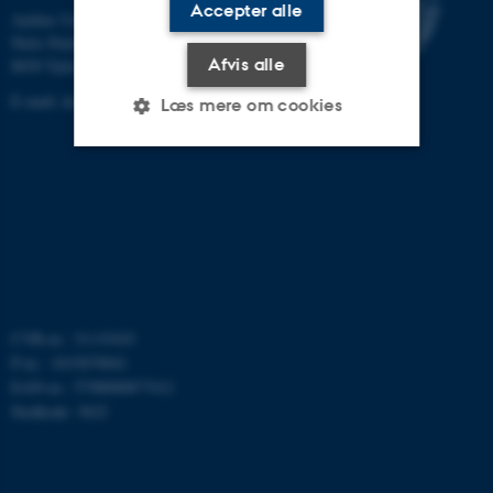
Accepter alle
Aarhus Universitet
Niels Pedersens Allé 2
Afvis alle
8830 Tjele
E-mail:
dca@au.dk
Læs mere om cookies
Nødvendige
Statistiske
Marketing
Funktionelle
Uklassificerede
Nødvendige cookies hjælper
CVR-nr.: 31119103
med at gøre hjemmesiden
P-nr.: 1015079041
brugbar ved at aktivere nogle
EAN-nr.: 5798000877412
grundlæggende funktioner
Stedkode: 3622
som navigation mm.
Hjemmesiden kan ikke
fungerer uden disse cookies.