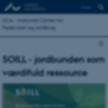
English
DCA - Nationalt Center for
Fødevarer og Jordbrug
SOILL - jordbunden som
værdifuld ressource