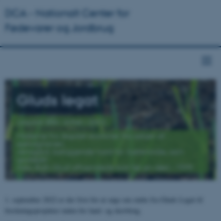
DCA - Nationalt Center for
Fødevarer og Jordbrug
Gluds legat
Legatet blev stiftet i 2002.
Midlerne fra legatet stammer fra salget af
ejendommen
Jensgård, beliggende nord for Juelsminde, som
godsejer
Asta Ruth Glud afhændede kort før sin død i 1999.
1. september 2022 er der frist for at søge om støtte fra Gluds Legat til
forskningsprojekter inden for land- og skovbrug.