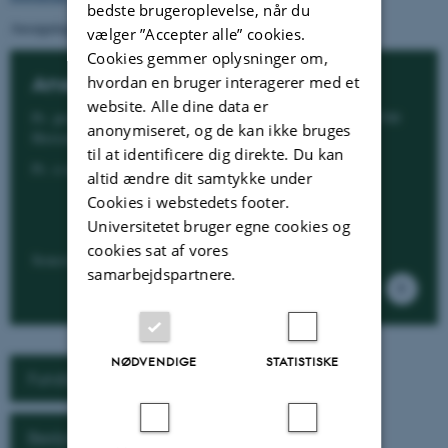
bedste brugeroplevelse, når du
Ansøgningen samles i en samlet pdf fil før fremsendelse.
vælger ”Accepter alle” cookies.
Cookies gemmer oplysninger om,
Ansøgninger sendes til:
hvordan en bruger interagerer med et
website. Alle dine data er
Pr. post: Gluds Legat c/o Bøgh Nielsen, Nordrevej 30, 8700
anonymiseret, og de kan ikke bruges
Horsens.
til at identificere dig direkte. Du kan
Pr. e-mail:
adv.bn@c.dk
altid ændre dit samtykke under
vkj@ign.ku.dk
Cookies i webstedets footer.
henrik.callesen@anivet.au.dk
Universitetet bruger egne cookies og
cookies sat af vores
Senest 1. september 2022
samarbejdspartnere.
NØDVENDIGE
STATISTISKE
Fundats for Gluds Legat
Bestyrelsen for Gluds Legat