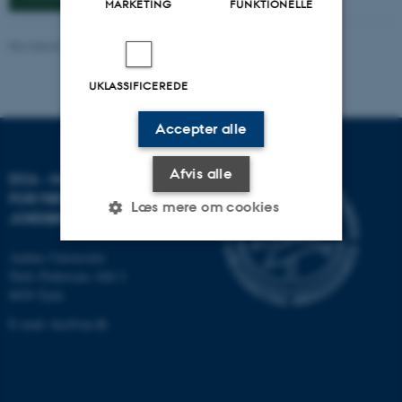
MARKETING
FUNKTIONELLE
Revideret 13.04.2026
-
DCA
UKLASSIFICEREDE
Accepter alle
Afvis alle
DCA - NATIONALT CENTER
FOR FØDEVARER OG
Læs mere om cookies
JORDBRUG
Aarhus Universitet
Nødvendige
Statistiske
Marketing
Niels Pedersens Allé 2
8830 Tjele
Funktionelle
Uklassificerede
E-mail:
dca@au.dk
Nødvendige cookies hjælper