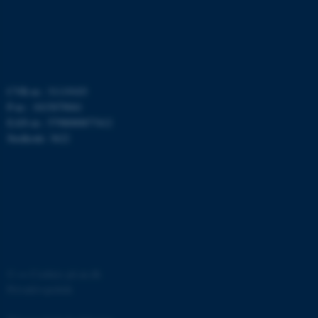
med at gøre hjemmesiden
brugbar ved at aktivere nogle
grundlæggende funktioner
som navigation mm.
Hjemmesiden kan ikke
fungerer uden disse cookies.
CVR-nr.: 31119103
P-nr.: 1015079041
EAN-nr.: 5798000877412
Stedkode: 3622
Navn
Udbyder / Domæne
be_typo_user
TYPO3 Association
.au.dk
fe_typo_user
Typo3 Association
.au.dk
©
—
Cookies på au.dk
Privatlivspolitik