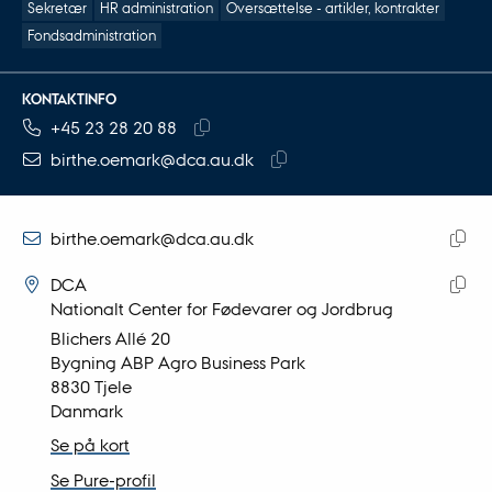
Sekretær
HR administration
Oversættelse - artikler, kontrakter
Fondsadministration
KONTAKTINFO
TELEFONNUMMER
MAILADRESSE
+45 23 28 20 88
Kopier
birthe.oemark@dca.au.dk
telefonnummer
Kopier
mailadresse
MAILADRESSE
birthe.oemark@dca.au.dk
ADRESSE
Kopie
Birthe Ømark Jensen
DCA
maila
Nationalt Center for Fødevarer og Jordbrug
Kopie
Blichers Allé 20
adres
Bygning ABP Agro Business Park
8830 Tjele
Danmark
Se på kort
Se Pure-profil