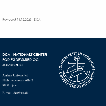
Revideret 11.12.2023
-
DCA
DCA - NATIONALT CENTER
FOR FØDEVARER OG
JORDBRUG
Aarhus Universitet
Niels Pedersens Allé 2
8830 Tjele
E-mail:
dca@au.dk