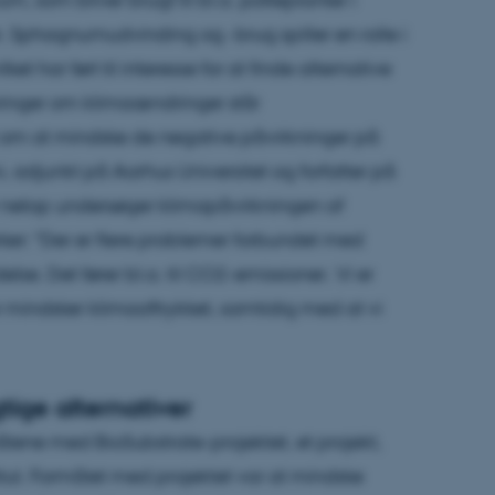
. Sphagnumudvinding og -brug spiller en rolle i
et har ført til interesse for at finde alternative
ringer om klimaændringer står
et om at mindske de negative påvirkninger på
 adjunkt på Aarhus Universitet og forfatter på
er netop undersøger klimapåvirkningen af
er: "Der er flere problemer forbundet med
. Det fører bl.a. til CO2-emissioner. Vi er
der mindsker klimaaftrykket, samtidig med at vi
ige alternativer
ne med BioSubstrate-projektet, et projekt,
titut. Formålet med projektet var at mindske