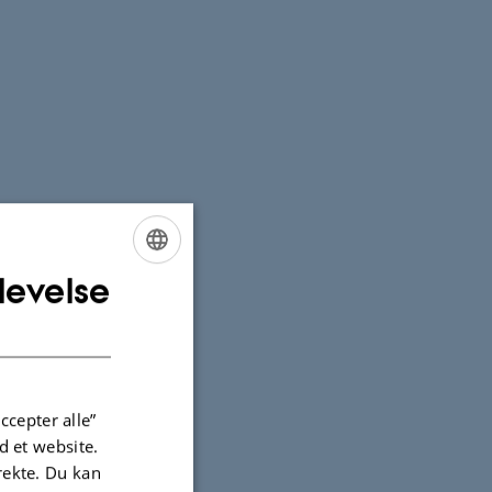
levelse
ENGLISH
DANISH
ccepter alle”
 et website.
irekte. Du kan