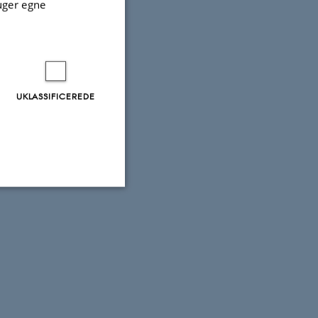
uger egne
UKLASSIFICEREDE
Uklassificerede
ere nogle
rer uden disse