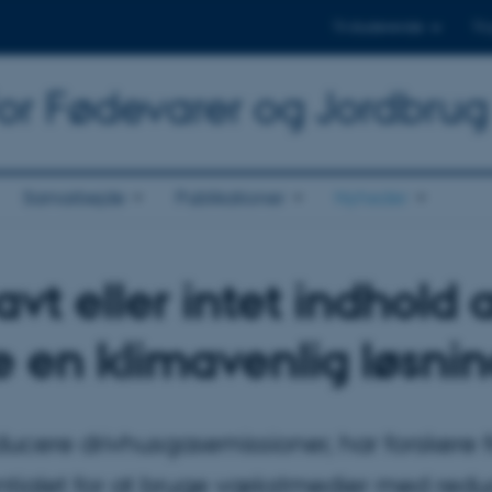
Til studerende
Til
for Fødevarer og Jordbrug
Samarbejde
Publikationer
Nyheder
t eller intet indhold 
en klimavenlig løsni
ducere drivhusgasemissioner, har forskere f
tentialet for at bruge vækstmedier med redu