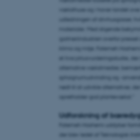
væksthuse og i haver landet over
udledningen af drivhusgasser, hvilk
materialer. Med stigende bekym
gartneriindustrien overfor press
klima og miljø. Fatemeh Hashemi,
et livscyklusvurderingsstudie, d
alternative vækstmedier, bemærk
sphagnumudvinding og -anvendelse
nødt til at udvikle alternativer, 
opretholder god plantevækst."
Udforskning af bæredygt
Fatemeh Hashemi uddyber formåle
der blev ledet af Teknologisk Ins