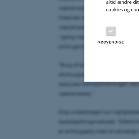
altid ændre di
vækstmedier, blev plantevæksten
cookies og coo
Fatemeh Hashemi. Mens der i det 
vækstmedier baseret på én biomas
i gang med at se på både plante
NØDVENDIGE
at bruge blandinger af forskell
"Brug af sphagnumfri vækstmedier
drivhusgasemissioner," bekræfter 
reducere klimapåvirkningen ved 
vækstmedier."
Nødvendige
Dog understreger hun vigtighede
Nødvendige cooki
bearbejdningsmetoder. "Effektivi
grundlæggende fu
er omhyggelig med at udvælge 
cookies.