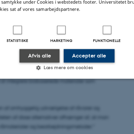
t samtykke under Cookies i webstedets footer. Universitetet br
 i vækstmedierne også vurderet, fortæller
kies sat af vores samarbejdspartnere.
første projekt primært var fokus på alternative
se, så er et nyt projekt kaldet BioSubstrate 2.0
rs vækst og de miljømæssige konsekvenser af
STATISTISKE
MARKETING
FUNKTIONELLE
ig biomasse som vækstmedier.
Afvis alle
Accepter alle
 giver betydelige reduktioner i
Læs mere om cookies
hun. "Der er betydeligt potentiale for at
at integrere biobaserede materialer som
Statistiske
Marketing
Funktionelle
n af omhyggelig udvælgelse af råvarer og
es hjælper med at gøre hjemmesiden brugbar ved at aktiv
teten af disse alternativer afhænger af, at man
nktioner som navigation mm. Hjemmesiden kan ikke funge
råmaterialer og bearbejdningsmetoder."