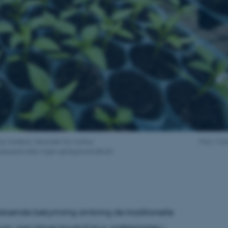
r forskere, herunder fra Aarhus
Foto: Co
reduceret eller ingen sphagnumindhold
voksende bekymring omkring de traditionelle
 som bliver brugt til bl.a. potteplanter i