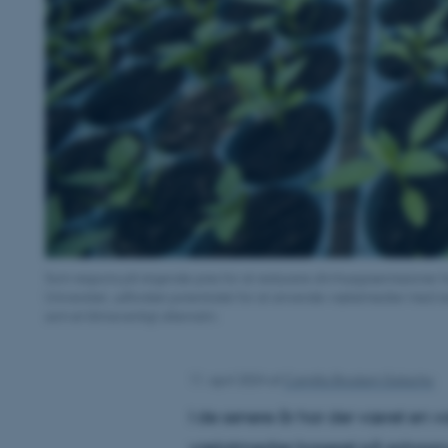
Som respons på stigende pres for at reducere drivhusgasemissioner ha
Universitet, udforsket potentialet for at anvende vækstmedier med 
som et klimavenligt alternativ.
11. april 2024
af
Camilla Brodam Galacho
I de senere år har der været en 
vækstmedier baseret på sphagnum,