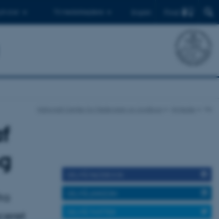
Find
 ph.d.er
Til medarbejdere
English
Nationalt Center for Fødevarer og Jordbrug
Nyheder
Vis
af
ng
DEL PÅ FACEBOOK
DEL PÅ LINKEDIN
ra
DEL PÅ TWITTER
ceret