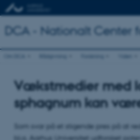
DCA - Nationalt Center 
Om DCA
Rådgivning
Forskning
Viden
Vækstmedier med lav
sphagnum kan være 
Som svar på et stigende pres på at re
bl.a. Aarhus Universitet udforsket po