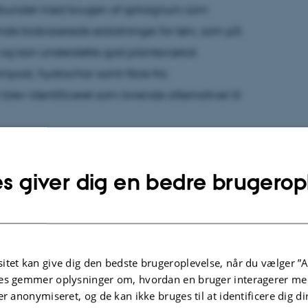
forbundet med brugen af sphagnum som
nde biobaserede erstatninger for tørv, som på
 og kan understøtte god plantevækst.
ompost, hydrochar samt fibre fra
blev identificeret som lovende alternativer til
rialer, der ikke kun mindsker emissionerne, men
s giver dig en bedre brugerop
or plantevækst. Derfor har vi lavet en
ative vækstmedier, hvor alle processer er
jagtigt at kunne estimere det klimaaftryk, der er
ndelse af forskellige typer vækstmedie," siger
itet kan give dig den bedste brugeroplevelse, når du vælger ”A
es gemmer oplysninger om, hvordan en bruger interagerer med
er anonymiseret, og de kan ikke bruges til at identificere dig d
a produktion og brug af forskellige