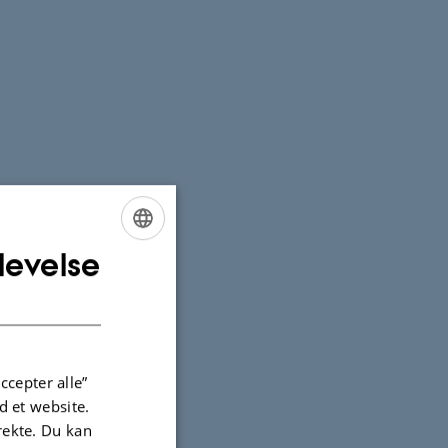
levelse
ENGLISH
DANISH
ccepter alle”
 et website.
irekte. Du kan