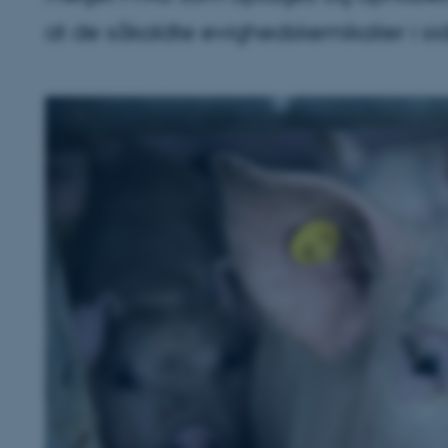
at de såkaldte evighedskemikalier i si