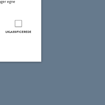
uger egne
UKLASSIFICEREDE
Uklassificerede
ere nogle
rer uden disse