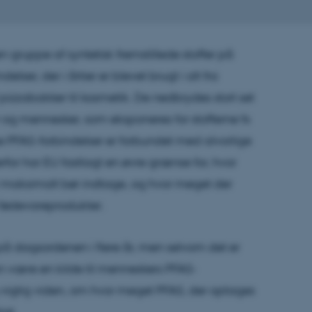
 gruppe af syntetisk fremstillede stoffer på
lser, der i årtier er blevet brugt i alt fra
zzabakker til kosmetik. De nedbrydes stort set
 og mennesker, som eksponeres for stofferne fx
 PFAS-forbindelser er forbundet med alvorlige
for har EU fastlagt en øvre grænse for, hvor
r maksimalt bør indtage, og hvor meget der
fødevareprodukter.
å dagsordenen i flere år, men selvom det er
n være en kilde til menneskers PFAS-
 vigtig viden, om hvor meget PFAS, der optages
igt.