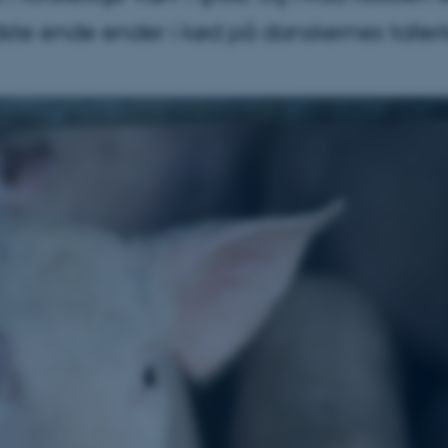
dste ende ender i kød på danskernes taller