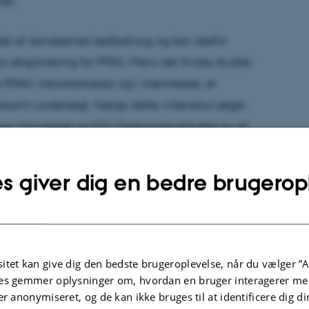
el af danskernes kødforbrug og kan derfor
rs eksponering for PFAS. Mens der findes studier
 PFAS i laboratoriedyr og i mennesker, er
rsomt undersøgt. Netop dette videnshul søger
hus Universitet og DTU Fødevareinstituttet nu at
s giver dig en bedre brugerop
n studier af, hvor meget PFAS, der ophobes i de
r såsom muskler, lever og fedt. Vi ved fra
d kvæg, at stofferne kan akkumuleres i kroppen,
egrænset viden,” siger projektleder Tina Skau
itet kan give dig den bedste brugeroplevelse, når du vælger ”A
Husdyr- og Veterinærvidenskab på AU Viborg.
es gemmer oplysninger om, hvordan en bruger interagerer med
er anonymiseret, og de kan ikke bruges til at identificere dig d