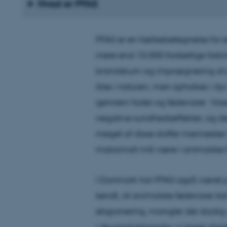
Hvad er PFAS
PFAS er en fællesbetegnelse for en
mere end 10.000 forskellige forbinde
brandskum og imprægnering af pi
ikke i naturen, men ophobes i dyr
gennem foder og fødevarer. Visse
negative sundhedseffekter, og der
meget af disse stoffer menneske
maksimalt må være i animalske 
I Danmark har PFAS også været p
kendt, at animalske fødevarer ka
eksponering, mangler der stadig
i de produktionsdyr, vi spiser dagl