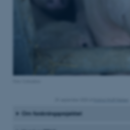
Foto: Colourbox
29. september 2025
af
Kristina Wulff Nielsen
Om forskningsprojektet