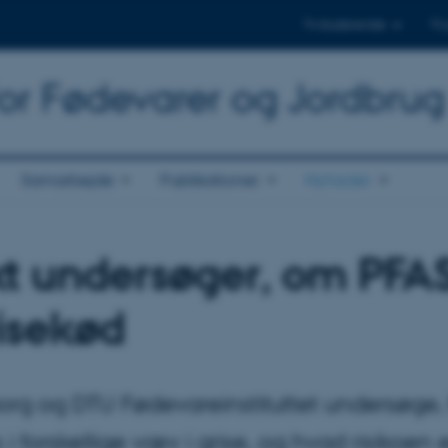
Til studerende
Til
for Fødevarer og Jordbrug
Samarbejde
Publikationer
Nyheder
kt undersøger, om PFA
risekød
Viborg og DTU Fødevareinstituttet undersøge,
rskellige væv i grise, og hvad risikoen er