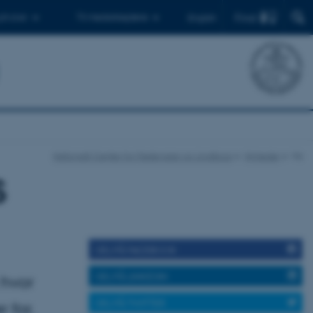
Find
 ph.d.er
Til medarbejdere
English
Nationalt Center for Fødevarer og Jordbrug
Nyheder
Vis
S
DEL PÅ FACEBOOK
DEL PÅ LINKEDIN
 hvor
DEL PÅ TWITTER
 for,