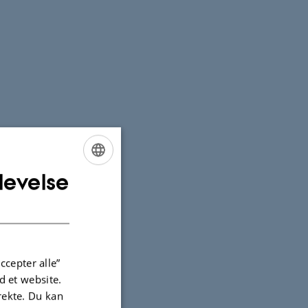
levelse
ENGLISH
DANISH
ccepter alle”
 et website.
irekte. Du kan