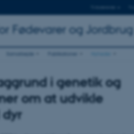
Til studerende
Til
for Fødevarer og Jordbrug
Samarbejde
Publikationer
Nyheder
aggrund i genetik og
mer om at udvikle
 dyr