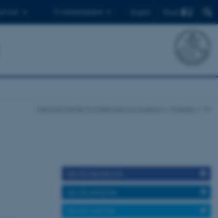
Find
 ph.d.er
Til medarbejdere
English
Nationalt Center for Fødevarer og Jordbrug
Nyheder
Vis
DEL PÅ FACEBOOK
DEL PÅ LINKEDIN
DEL PÅ TWITTER