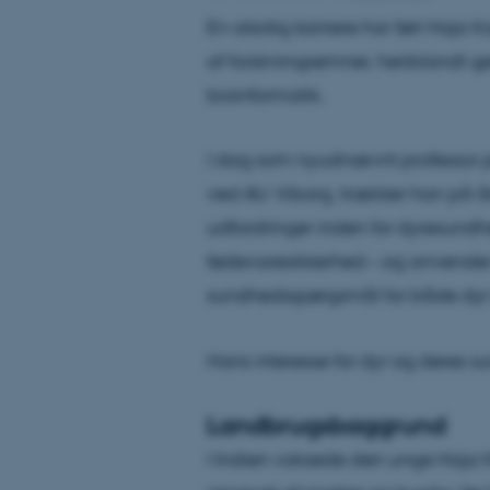
En alsidig karriere har ført Haja
af forskningsemner, heriblandt ge
bioinformatik.
I dag som nyudnævnt professor på
ved AU Viborg, trækker han på årt
udfordringer inden for dyresund
fødevaresikkerhed – og anvender 
sundhedsspørgsmål for både dyr
Hans interesse for dyr og deres sun
Landbrugsbaggrund
I Indien voksede den unge Haja