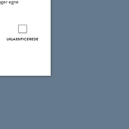
uger egne
UKLASSIFICEREDE
Uklassificerede
ere nogle
rer uden disse