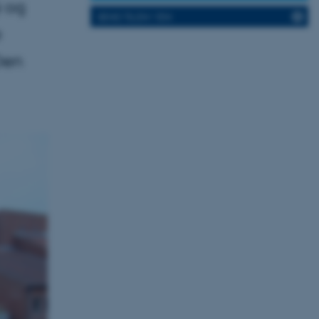
i og
SEND TIL EN VEN
e
 Den