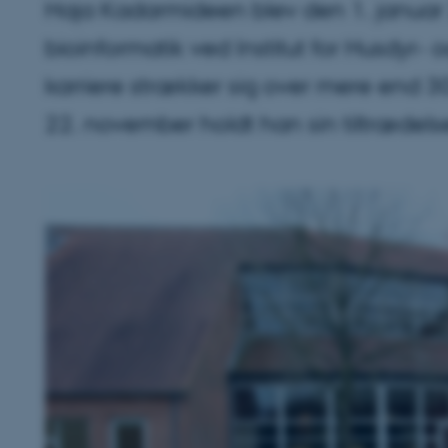
Haja Kadarmideen blev den 1. januar 
bioinformatik ved Institut for Husdy
karriere strækker sig over mere end 30 
22. november holdt han sin tiltrædels