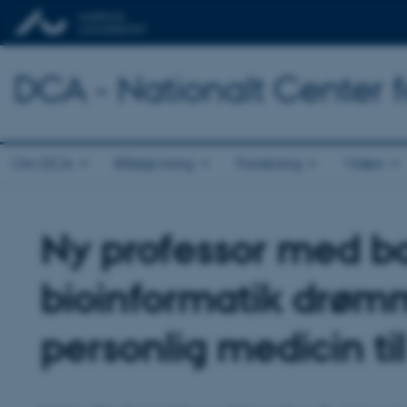
DCA - Nationalt Center 
Om DCA
Rådgivning
Forskning
Viden
Ny professor med b
bioinformatik drøm
personlig medicin til