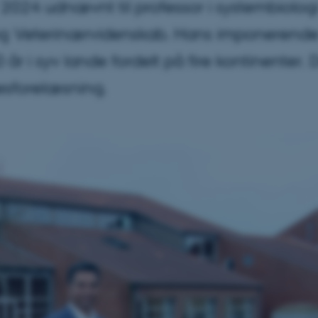
2024 udnævnt til professor i systembiolog
r- og Veterinærvidenskab. Hans imponerend
år i syv lande fordelt på fire kontinenter.
esforelæsning.