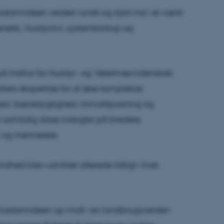
 Kadarmideen verden rundt og dybt ind i et væld
netik, husdyravl, systembiologi og
 Institut for Husdyr- og Veterinærvidenskab
iers ekspertise for at løse komplekse
hed, bæredygtighed, klimatilpasning og
samtidig disse indsigter på bredere
 og mennesker.
dhed blev udviklet allerede tidligt i livet.
 Kadarmideen op midt i en landbrugsverden