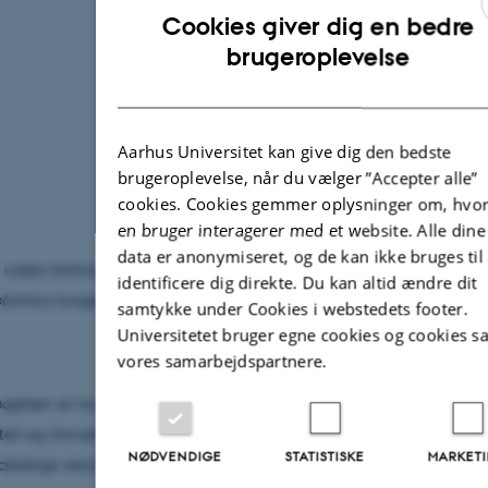
Cookies giver dig en bedre
ENG
brugeroplevelse
DAN
Aarhus Universitet kan give dig den bedste
brugeroplevelse, når du vælger ”Accepter alle”
cookies. Cookies gemmer oplysninger om, hvo
en bruger interagerer med et website. Alle dine
data er anonymiseret, og de kan ikke bruges til 
video forklarer forskere ved Institut for Fødevarer, hvordan
identificere dig direkte. Du kan altid ændre dit
omics fungerer
samtykke under Cookies i webstedets footer.
Universitetet bruger egne cookies og cookies sa
vores samarbejdspartnere.
gelsen er lavet i et samarbejde mellem Institut for Fødevarer, 
itet og University College Cork, der har leveret mælkeprøverne.
NØDVENDIGE
STATISTISKE
MARKET
abelige resultater er publiceret
her
.