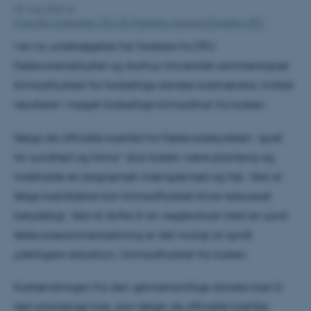
30. maj 2022
af
Claus Bo Andreasen, DCA & Charlotte Aagaard Knudsen, DTU
I en ny undersøgelse har forskere fra DTU
Fødevareinstituttet og Aarhus Universitet sammenlignet
klimaaftrykket fra forskellige danske kostmønstre, hvilket
resulterer i meget forskellige klimaaftryk fra kosten.
Ifølge de officielle kostråd fra Fødevarestyrelsen ”godt
for sundhed og klima” skal kosten være planterig og
indeholde en begrænset mængde kød og fisk. Ved at
følge kostrådene kan klimaaftrykket blive reduceret
betydeligt. Ved at skifte til en vegetarkost med en sund
fødevaresammensætning er det muligt at opnå
yderligere reduktion i klimaaftrykket fra kosten.
Kostændringen fra den gennemsnitlige danske kost til
den planterige kost, som følger de officielle kostråd,