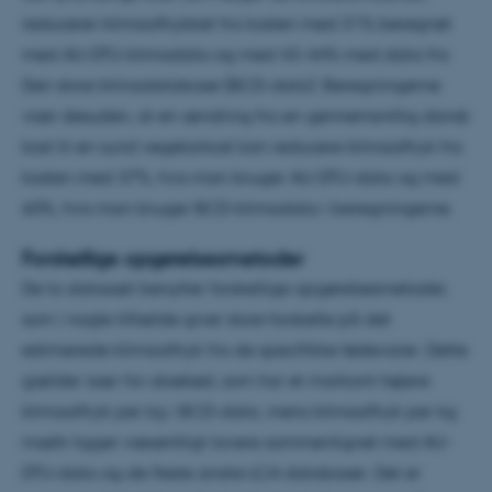
reducerer klimaaftrykket fra kosten med 31% beregnet
med AU-DTU-klimadata og med 43-44% med data fra
Den store klimadatabase (BCD-data). Beregningerne
viser desuden, at en ændring fra en gennemsnitlig dansk
kost til en sund vegetarkost kan reducere klimaaftryk fra
kosten med 37%, hvis man bruger AU-DTU-data og med
60%, hvis man bruger BCD-klimadata i beregningerne.
Forskellige opgørelsesmetoder
De to datasæt benytter forskellige opgørelsesmetoder,
som i nogle tilfælde giver store forskelle på det
estimerede klimaaftryk fra de specifikke fødevarer. Dette
gælder især for oksekød, som har et markant højere
klimaaftryk per kg i BCD-data, mens klimaaftryk per kg
mælk ligger væsentligt lavere sammenlignet med AU-
DTU-data og de fleste andre LCA databaser. Det er