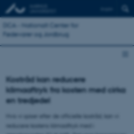
English
DCA - Nationalt Center for
Fødevarer og Jordbrug
Kostråd kan reducere
klimaaftryk fra kosten med cirka
en tredjedel
Hvis vi spiser efter de officielle kostråd, kan vi
reducere kostens klimaaftryk med i