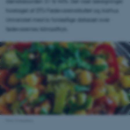
størrelsesorden 31 til 44%. Det viser beregninger
foretaget af DTU Fødevareinstituttet og Aarhus
Universitet med to forskellige datasæt over
fødevarernes klimaaftryk.
Foto: Colourbox