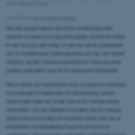
Søren Tobberup Hansen
17. juni 2014
af
Søren Tobberup Hansen
Når det skarpe hjørne ved 50 år rundes begynder
alderen af sætte sit præg på kroppen og blandt andet
er det fra cirka den alder, at der kan ses et accelereret
tab af muskelmasse. Dette resulterer på sigt i en nedsat
funktion, og den fysiske svaghed bliver mere og mere
tydelig, med øget risiko for for eksempel faldulykker.
Det er kendt, at muskeltabet til en vis grad kan bremses,
hvis indtaget af kostprotein er tilstrækkelig, hvilket
forskningen tyder på, at det ikke er for mange ældre
mennesker. Om der således er fordele ved at indtage
ekstra tilskud af protein er imidlertid uklart. Det har et
forskerteam fra Bispebjerg Hospital sat sig for at