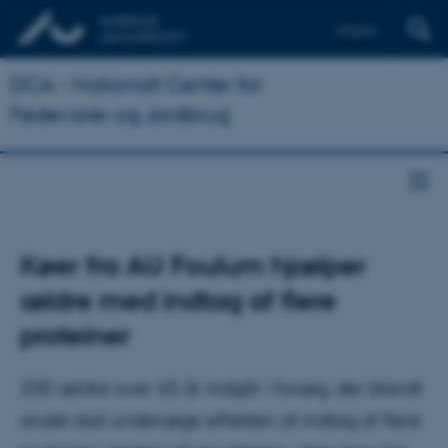
English
DCA - Nationalt Center for
Fødevarer og Jordbrug
Køer fra AU Foulum hjælper
ældre med indtag af flere
proteiner
200 ældre over 65 år indgår i forsøg, der blandt
andet skal undersøge effekten af indtag af flere