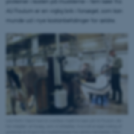
proteiner i kosten på musklerne – fem køer fra
AU Foulum er en vigtig brik i forsøget, som kan
munde ud i nye kostanbefalinger for ældre.
Lars Holm i færd med at overføre mælk fra køer på AU Foulum, der
har indgået i et forsøg, som vil afdække, hvorvidt et øget indtag af
proteiner er til gavn for muskelmassen hos ældre mennesker. Foto: