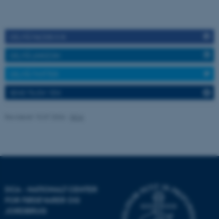
DEL PÅ FACEBOOK
Navn
Udbyder / Domæne
be_typo_user
TYPO3 Association
DEL PÅ LINKEDIN
.au.dk
DEL PÅ TWITTER
SEND TIL EN VEN
fe_typo_user
Typo3 Association
.au.dk
Revideret 15.07.2026
-
DCA
DCA - NATIONALT CENTER
FOR FØDEVARER OG
JORDBRUG