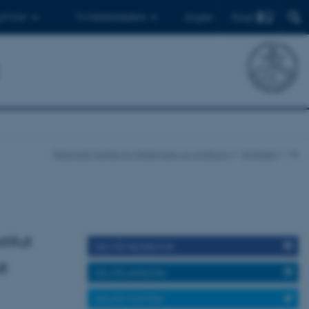
Find
 ph.d.er
Til medarbejdere
English
Nationalt Center for Fødevarer og Jordbrug
Nyheder
Vis
titut
DEL PÅ FACEBOOK
at
DEL PÅ LINKEDIN
DEL PÅ TWITTER