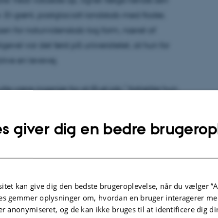
Et grønt, postglacialt landskab med floder,
essen for naturvidenskab tog form, næret af
igevel var det først på universitetet, at hun for
blive en levevej.
lle være ingeniør for at få et job,” fortæller hun.
g, at jeg kunne blive forsker, var det som om,
s giver dig en bedre brugerop
e
College, et kvindekollegium i USA, hvor
larer det, gav plads til at finde sin stemme uden
visere arbejdede med vådområder, og det blev
itet kan give dig den bedste brugeroplevelse, når du vælger ”A
r, der siden har fulgt hende gennem hele
es gemmer oplysninger om, hvordan en bruger interagerer med
er anonymiseret, og de kan ikke bruges til at identificere dig d