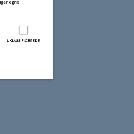
uger egne
UKLASSIFICEREDE
Uklassificerede
ere nogle
rer uden disse