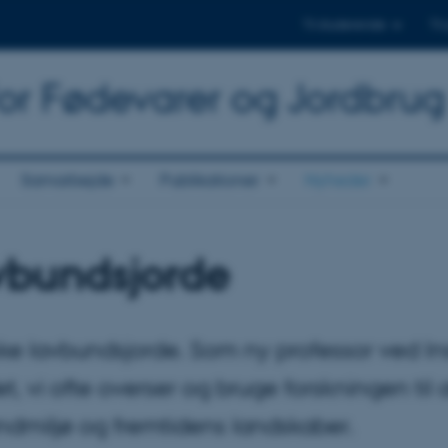
Til studerende
Til
for Fødevarer og Jordbrug
Samarbejde
Publikationer
Nyheder
avbundsjorde
ke lavbundsjorde. Som ny professor ved Ins
t, vi ofte overser og bruge forskningen til 
andmiljø og fremtidens landskaber.