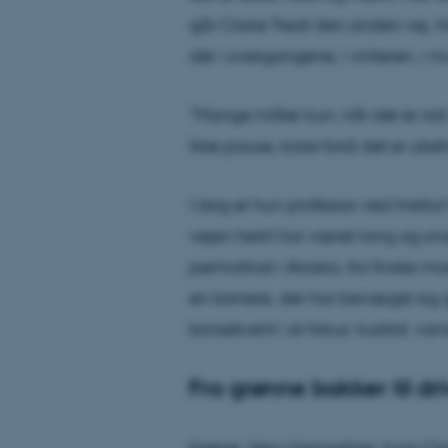
går Claire
Treat
den anden vej. Hu
dér i overgangene, i vinteren, i
”Mange måler kun, når det er rart
ikke pause, bare fordi det er ubeh
I dag er hun professor ved Institut
vejen hertil har været lang og sn
permafrost i Alaska, fra finske mo
en karriere, der har bevæget si
konsekvent i sit fokus: kulstof, v
Fra grønne bakker til dr
Keene
, New Hampshire, hvor Cla