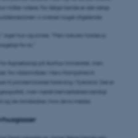
n måler videre. For ifølge hende er det netop
 muddersæsonen vi overser noget afgørende.
,” siger hun og smiler. ”Men naturen holder jo
ageligt for os.”
 for
Agroøkologi
på Aarhus Universitet, men
oet: fra vådområder i New Hampshire til
ser til pandemilukket forskning i Tyskland. Det er
g geografisk, men været bemærkelsesværdigt
and og de landskaber, hvor de to mødes.
ivhusgasser
ire
Treat
voksede op, ligner ifølge hende selv