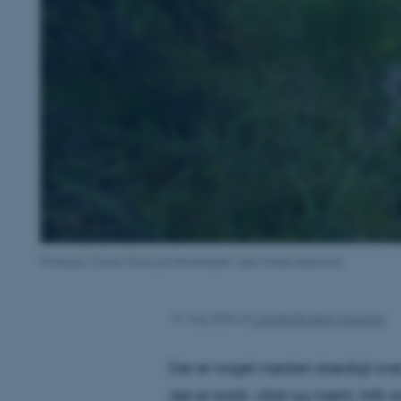
Professor Claire Treat på feltarbejde i den finske ødemark.
12. maj 2026
af
Camilla Brodam Galacho
Der er noget næsten stædigt over
det er koldt, vådt og mørkt. Når 