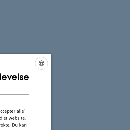
levelse
ENGLISH
DANISH
ccepter alle”
 et website.
irekte. Du kan