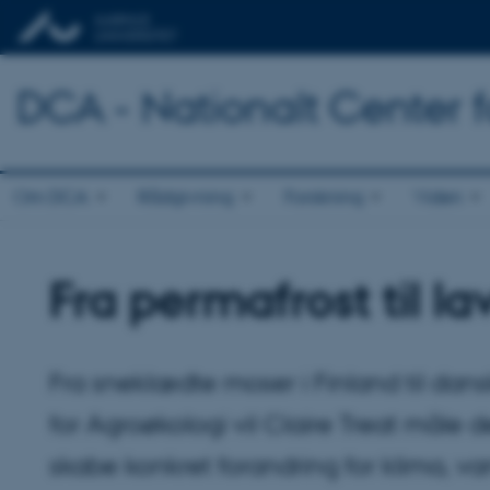
DCA - Nationalt Center 
Om DCA
Rådgivning
Forskning
Viden
Fra permafrost til l
Fra sneklædte moser i Finland til dans
for Agroøkologi vil Claire Treat måle de
skabe konkret forandring for klima, v