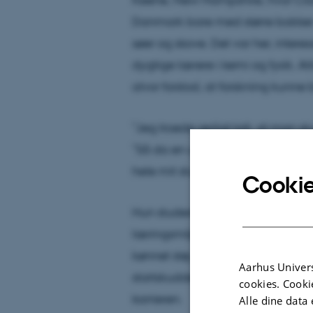
Danmark bare med større bakker. 
søer og skove. Det var her, inter
dygtige lærere i kemi og fysik. All
alvor forstod, at forskning kunne 
”Jeg troede ærligt talt, at man sku
”Så da en underviser sagde til mi
hele mit studie blev lagt om.”
Cookie
Hun studerede på Mount
Holyok
læringsmiljøet, som hun selv fork
kønnet støj. En af hendes under
Aarhus Univers
startskuddet på et forskningsspo
cookies. Cooki
karrieren.
Alle dine data 