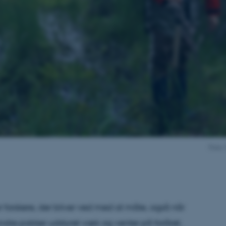
Foto: 
 forskere, der bliver ved med at måle, også når
andre pakker udstyret væk og venter på foråret,