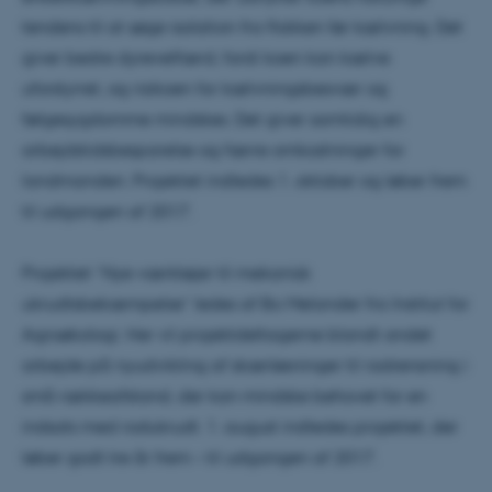
tendens til at søge isolation fra flokken før kælvning. Det
giver bedre dyrevelfærd, fordi koen kan kælve
uforstyrret, og risikoen for kælvningsbesvær og
følgesygdomme mindskes. Det giver samtidig en
arbejdstidsbesparelse og færre omkostninger for
landmanden. Projektet indledes 1. oktober og løber frem
til udgangen af 2017.
Projektet ”Nye værktøjer til mekanisk
ukrudtsbekæmpelse” ledes af Bo Melander fra Institut for
Agroøkologi. Her vil projektdeltagerne blandt andet
arbejde på nyudvikling af skærløsninger til radrensning i
små rækkeafstand, der kan mindske behovet for en
indsats med rodukrudt. 1. august indledes projektet, der
løber godt tre år frem – til udgangen af 2017.