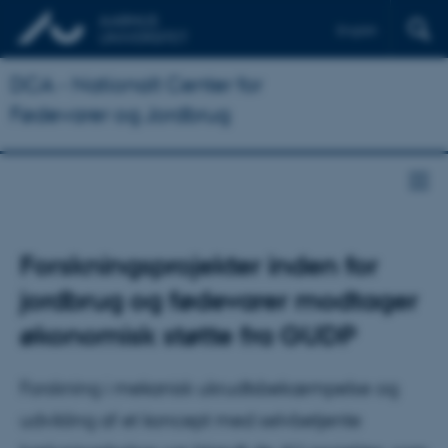
English
DCA - Nationalt Center for
Fødevarer og Jordbrug
Forskningsprojekter inden for
jordbrug og fødevarer modtager
økonomisk støtte fra GUDP
Forskning i mekanisk ukrudtsbekæmpelse og
udvikling af et koncept med selvbetjente