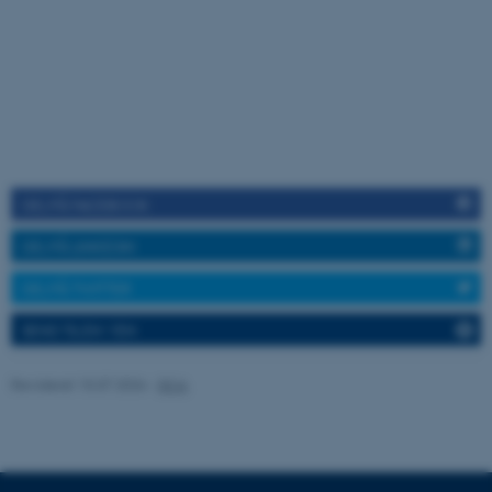
ASP.NET_SessionId
Microsoft Corporation
.au.dk
DEL PÅ FACEBOOK
JSESSIONID
Oracle Corporation
DEL PÅ LINKEDIN
.au.dk
DEL PÅ TWITTER
SEND TIL EN VEN
ARRAffinity
Microsoft Corporation
.mitstudie.au.dk
Revideret 15.07.2026
-
DCA
esctx
Microsoft Corporation
.login.microsoftonline.com