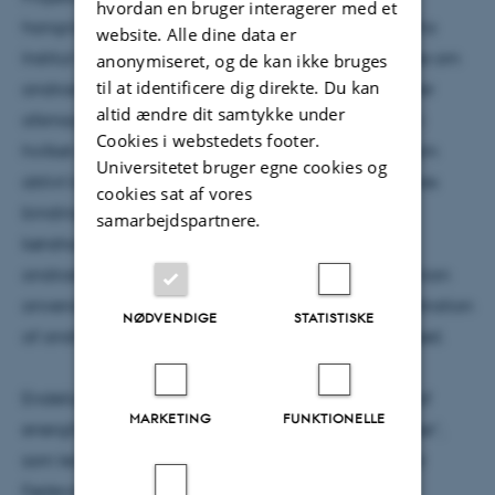
hvordan en bruger interagerer med et
hangriselugt” ledes af seniorforsker Nuria Canibe fra
website. Alle dine data er
Institut for Husdyrvidenskab. Projektet skal afdække om
anonymiseret, og de kan ikke bruges
til at identificere dig direkte. Du kan
androstenon, der er en af to komponenter, som giver
altid ændre dit samtykke under
afsmag til kød fra orner, absorberes fra tarmen og i
Cookies i webstedets footer.
hvilket omfang effekten af adsorberende stoffer som
Universitetet bruger egne cookies og
aktivt kul på androstenon i blodplasma kan tilskrives
cookies sat af vores
bindingen af androstenon i tarmen og binding af
samarbejdspartnere.
kønshormoner, der potentielt kan påvirke
androstenonomsætningen i leveren. Denne viden kan
anvendes i bestræbelserne på at reducere koncentration
NØDVENDIGE
STATISTISKE
af androstenon i fedtvæv og derved lugt fra ornekød.
Endelig er der givet støtte til projektet ”Reduktion af
MARKETING
FUNKTIONELLE
energiforbrug ved optimeret fugtstyring i væksthuse”,
som ledes af lektor Carl-Otto Ottosen fra Institut for
Fødevarevidenskab.