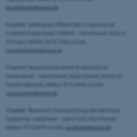
som navigation mm.
bo.melander@agrsci.dk
Hjemmesiden kan ikke
fungerer uden disse cookies.
Projektet ”Intelligente VIRKemidler til reduktion af
kvælstofudvaskningen (VIRKN)” – Seniorforsker Ingrid K.
Navn
Udbyder / Domæne
Thomsen, telefon: 8715 7763, e-mail:
ingrid.thomsen@agrsci.dk
be_typo_user
TYPO3 Association
.au.dk
Projektet ”Absorberende stoffer til reduktion af
hangriselugt” – Seniorforsker Nuria Canibe, Institut for
fe_typo_user
Typo3 Association
Husdyrvidenskab, telefon: 8715 8058, e-mail:
.au.dk
nuria.canibe@agrsci.dk
Projektet ”Reduktion af energiforbrug ved optimeret
fugtstyring i væksthuse” – Lektor Carl-Otto Ottosen,
telefon: 8715 8373, e-mail:
co.ottosen@agrsci.dk