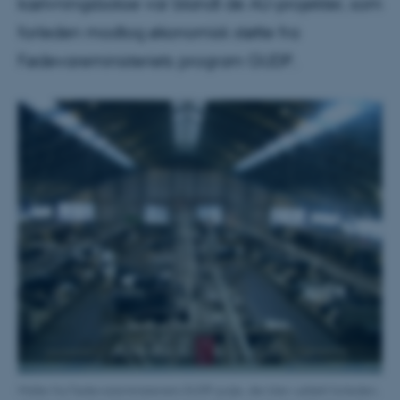
kælvningsbokse var blandt de AU-projekter, som
forleden modtog økonomisk støtte fra
Fødevareministeriets program GUDP.
Midler fra Fødevareministeriets GUDP-pulje, der blev uddelt forleden,