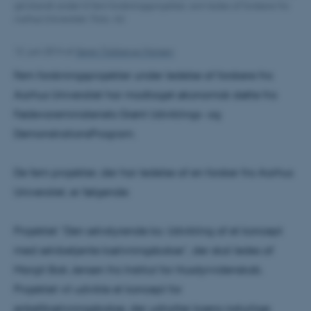
gik blandt andet til fem forskningsprojekter, som ledes af forskere fra
Aarhus Universitet. Foto: AU
12. juni 2014
af
Søren Tobberup Hansen
Fem forskningsprojekter under ledelse af forskere fra
Aarhus Universitet har modtaget økonomisk støtte fra
Fødevareministeriets Grønt Udviklings- og
DemonstrationsProgram.
De fem projekter, der har ledelse af en forsker fra Aarhus
Universitet, er følgende:
Projektet ”Den selvstyrende ko. Udvikling af et koncept
med selvbetjente kælvningsbokse”, der skal ledes af
Margit Bak Jensen fra Institut for Husdyrvidenskab.
Projektet vil udvikle et koncept for
enkeltkælvningsbokse, der udnytter koens naturlige