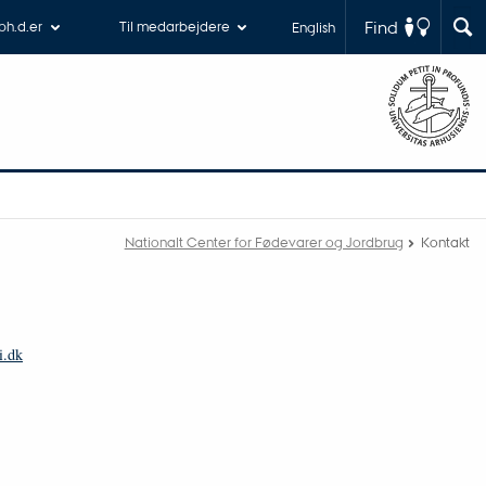
Find
 ph.d.er
Til medarbejdere
English
Nationalt Center for Fødevarer og Jordbrug
Kontakt
i.dk