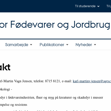
Til studerende
Til
for Fødevarer og Jordbrug
Samarbejde
Publikationer
Nyheder
akt
rl-Martin Vagn Jensen, telefon: 8715 8121, e-mail:
karl-martinv.jensen@agrsc
økologi -
dyr i fødevareindustrien, fluer og myg på kreaturer og skadedyr i museer
pelse og resistens