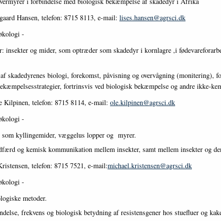
ermyrer i forbindelse med biologisk bekæmpelse af skadedyr i Afrika
gaard Hansen, telefon: 8715 8113, e-mail:
lises.hansen@agrsci.dk
økologi -
: insekter og mider, som optræder som skadedyr i kornlagre ,i fødevareforarbe
af skadedyrenes biologi, forekomst, påvisning og overvågning (monitering), f
bekæmpelsesstrategier, fortrinsvis ved biologisk bekæmpelse og andre ikke-ke
e Kilpinen, telefon: 8715 8114, e-mail:
ole.kilpinen@agrsci.dk
økologi -
r som kyllingemider, væggelus lopper og myrer.
dfærd og kemisk kommunikation mellem insekter, samt mellem insekter og der
ristensen, telefon: 8715 7521, e-mail:
michael.kristensen@agrsci.dk
økologi -
logiske metoder.
ndelse, frekvens og biologisk betydning af resistensgener hos stuefluer og kak