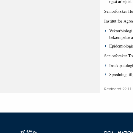
også arbejdet
Seniorforsker He
Institut for Agro
Vektorbiologi
bekæmpelse af 
Epidemiologis
Seniorforsker To
Insektpatolog
Spredning, til
Revideret 29.11
DCA - NATIO