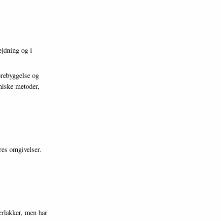
jdning og i
orebyggelse og
miske metoder,
es omgivelser.
erlakker, men har