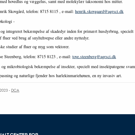
 med hovedlus og væggelus, samt med molekylær taksonomi hos mitter.
nrik Skovgård, telefon: 8715 8115 , e-mail:
henrik.skovgaard@agrsci.dk
økologi -
 og integreret bekæmpelse af skadedyr inden for primært husdyrbrug, specielt
fluer ved brug af snyltehvepse eller andre nyttedyr.
ke studier af fluer og myg som vektorer.
ve Steenberg, telefon: 8715 8123 , e-mail:
tove.steenberg@agrsci.dk
i og mikrobiologisk bekæmpelse af insekter, specielt med insektpatogene svam
pasning og naturlige fjender hos harlekinmariehønen, en ny invasiv art.
.2023
-
DCA
NALT CENTER FOR