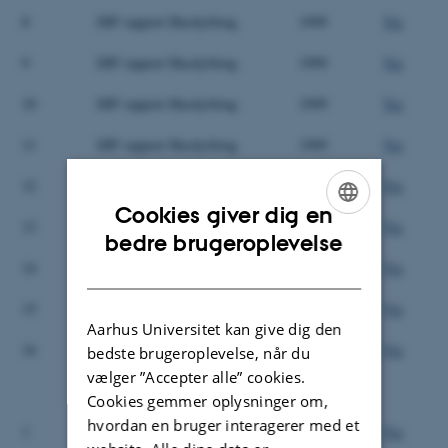
8
DJF rapport Husdyrbrug
1999
Vis
9
DJF rapport Husdyrbrug
1999
Vis
10
DJF rapport Husdyrbrug
1999
Vis
11
DJF rapport Husdyrbrug
1999
Vis
12
DJF rapport Husdyrbrug
1999
Vis
Cookies giver dig en
13
DJF rapport Husdyrbrug
1999
Vis
ENGLISH
bedre brugeroplevelse
14
DJF rapport Husdyrbrug
1999
Vis
DANISH
15
DJF rapport Husdyrbrug
2000
Vis
Aarhus Universitet kan give dig den
16
DJF rapport Husdyrbrug
2000
Vis
bedste brugeroplevelse, når du
vælger ”Accepter alle” cookies.
Cookies gemmer oplysninger om,
hvordan en bruger interagerer med et
1
DJF rapport Markbrug
1998
Vis