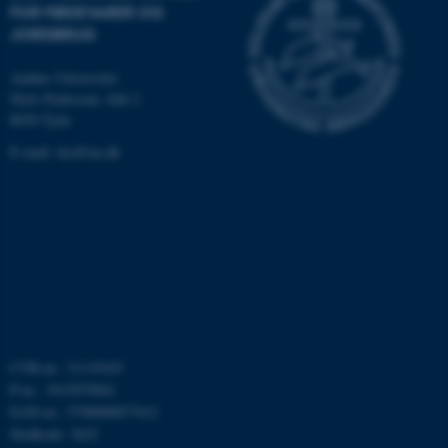
FOR FØDEVARER OG
JORDBRUG
ASP.NET_SessionId
Microsoft Corporation
Aarhus Universitet
.au.dk
Niels Pedersens Allé 2
8830 Tjele
E-mail:
dca@au.dk
JSESSIONID
Oracle Corporation
.au.dk
ARRAffinity
Microsoft Corporation
.mitstudie.au.dk
CVR-nr.: 31119103
P-nr.: 1015079041
esctx
Microsoft Corporation
.login.microsoftonline.com
EAN-nr.: 5798000877412
Stedkode: 3622
fpc
Microsoft Corporation