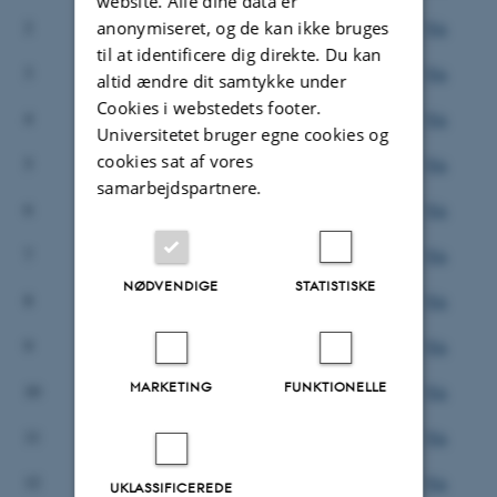
website. Alle dine data er
anonymiseret, og de kan ikke bruges
2
DJF rapport Markbrug
1998
Vis
til at identificere dig direkte. Du kan
3
DJF rapport Markbrug
1998
Vis
altid ændre dit samtykke under
Cookies i webstedets footer.
4
DJF rapport Markbrug
1998
Vis
Universitetet bruger egne cookies og
cookies sat af vores
5
DJF rapport Markbrug
1998
Vis
samarbejdspartnere.
6
DJF rapport Markbrug
1998
Vis
7
DJF rapport Markbrug
1998
Vis
NØDVENDIGE
STATISTISKE
8
DJF rapport Markbrug
1999
Vis
9
DJF rapport Markbrug
1999
Vis
MARKETING
FUNKTIONELLE
10
DJF rapport Markbrug
1999
Vis
11
DJF rapport Markbrug
1999
Vis
12
DJF rapport Markbrug
1999
Vis
UKLASSIFICEREDE