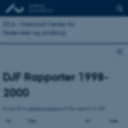
DCA - Nationalt Center for
Fødevarer og Jordbrug
DJF Rapporter 1998-
2000
Se også DCAs
publikationsdatabase
for flere rapporter fra DJF.
Nr.
Titel
År
Link