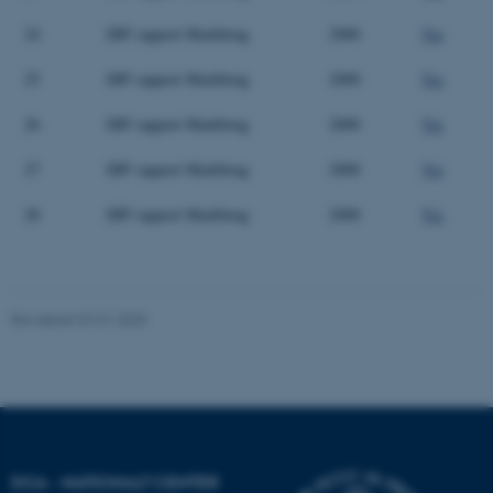
fungerer uden disse cookies.
24
DJF rapport Markbrug
2000
Vis
25
DJF rapport Markbrug
2000
Vis
Navn
Udbyder / Domæne
26
DJF rapport Markbrug
2000
Vis
be_typo_user
TYPO3 Association
.au.dk
27
DJF rapport Markbrug
2000
Vis
28
DJF rapport Markbrug
2000
Vis
fe_typo_user
Typo3 Association
.au.dk
Revideret 07.01.2025
DCA - NATIONALT CENTER