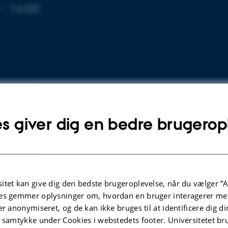
mentet
 - 16:00
s giver dig en bedre brugerop
 16.00
Food Park 48
itet kan give dig den bedste brugeroplevelse, når du vælger ”A
es gemmer oplysninger om, hvordan en bruger interagerer med
er anonymiseret, og de kan ikke bruges til at identificere dig d
t samtykke under Cookies i webstedets footer. Universitetet br
ouise D. Nielsen,