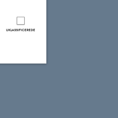
UKLASSIFICEREDE
Uklassificerede
ere nogle
rer uden disse