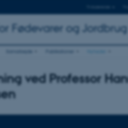
Til studerende
Til
for Fødevarer og Jordbrug
Samarbejde
Publikationer
Nyheder
ning ved Professor Ha
sen