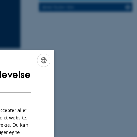
SEND TIL EN VEN
levelse
ENGLISH
DANISH
ccepter alle”
 et website.
irekte. Du kan
uger egne