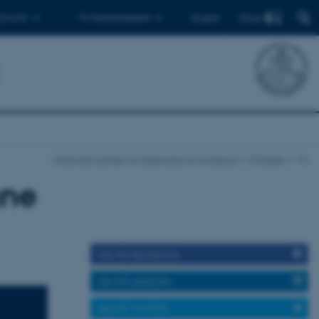
Find
 ph.d.er
Til medarbejdere
English
Nationalt Center for Fødevarer og Jordbrug
Nyheder
Vis
nne
DEL PÅ FACEBOOK
DEL PÅ LINKEDIN
DEL PÅ TWITTER