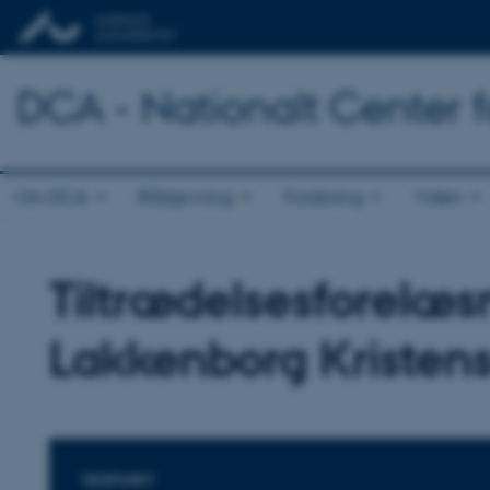
DCA - Nationalt Center 
Om DCA
Rådgivning
Forskning
Viden
Tiltrædelsesforelæs
Lakkenborg Kristen
TIDSPUNKT