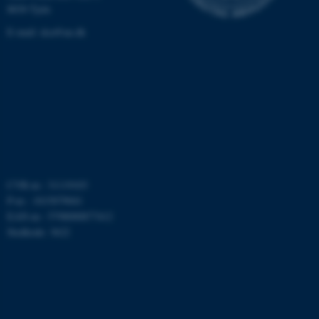
8830 Tjele
E-mail:
dca@au.dk
ASP.NET_SessionId
Microsoft Corporation
.au.dk
CVR-nr.: 31119103
P-nr.: 1015079041
EAN-nr.: 5798000877412
Stedkode: 3622
JSESSIONID
Oracle Corporation
.au.dk
ARRAffinity