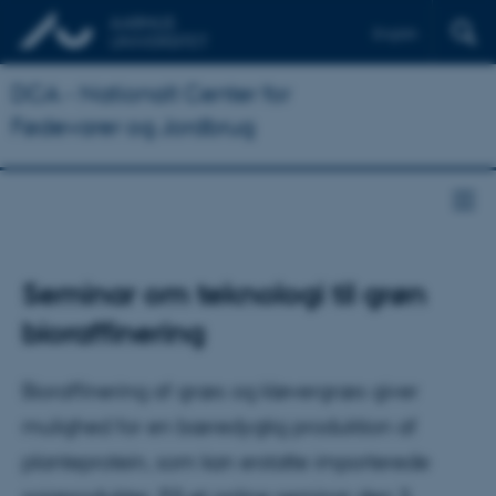
English
DCA - Nationalt Center for
Fødevarer og Jordbrug
Seminar om teknologi til grøn
bioraffinering
Bioraffinering af græs og kløvergræs giver
mulighed for en bæredygtig produktion af
planteprotein, som kan erstatte importerede