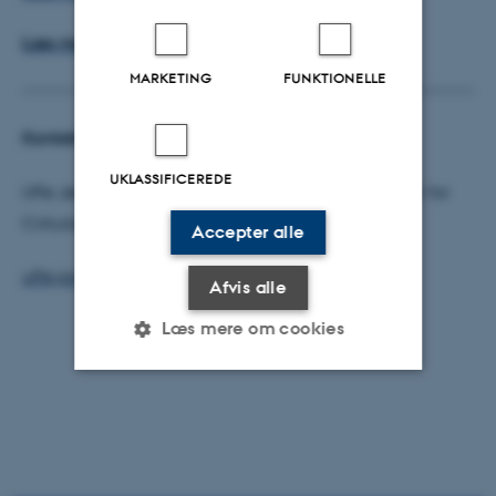
Læs mere om seminaret den 17. november her
MARKETING
FUNKTIONELLE
Kontakt
UKLASSIFICEREDE
Uffe Jørgensen, Leder af Aarhus Universitets Center for
Cirkulær Bioøkonomi (CBIO)
Accepter alle
uffe.jorgensen@agro.au.dk
- Mobil: 21337831
Afvis alle
Læs mere om cookies
Nødvendige
Statistiske
Marketing
Funktionelle
Uklassificerede