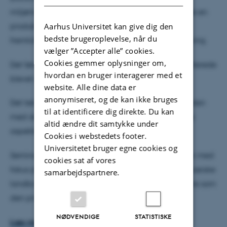
miljømæssige udfordringer og samtidig opretholde en
Aarhus Universitet kan give dig den
produktiv landbrugssektor, der kan imødekomme
bedste brugeroplevelse, når du
fremtidens krav om en bæredygtig fødevareforsyning.
vælger ”Accepter alle” cookies.
Cookies gemmer oplysninger om,
Det første kommercielle bioraffineringsanlæg er allerede
hvordan en bruger interagerer med et
blevet etableret, og flere vil følge efter.
website. Alle dine data er
anonymiseret, og de kan ikke bruges
Det tekniske seminar den 3. december vil gå i dybden
til at identificere dig direkte. Du kan
med de tekniske samt dyrknings- og miljømæssige
altid ændre dit samtykke under
aspekter af grøn bioraffinering.
Cookies i webstedets footer.
Universitetet bruger egne cookies og
Seminaret efterfølger et seminar den 17. november med
cookies sat af vores
fokus på bioraffinerings perspektiver for den europæiske
samarbejdspartnere.
landbrugspolitik og med politiske beslutningstagere som
den primære målgruppe.
NØDVENDIGE
STATISTISKE
Læs mere om seminaret den 3. december her