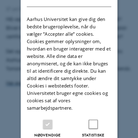
27. juni 2023
af
Mette Bjerre
Aarhus Universitet kan give dig den
Må vegetarer spise kød der er laboratoriefremstillet?
bedste brugeroplevelse, når du
Bliver kødfrit kød klimavenligt? Og skal svinekød halal-
vælger ”Accepter alle” cookies.
certificeres selvom det aldrig har set skyggen af gris?
Cookies gemmer oplysninger om,
hvordan en bruger interagerer med et
Det og meget andet fortæller Jette Feveile Young fra
website. Alle dine data er
Aarhus Universitet og Josef Christensen fra Meat
anonymiseret, og de kan ikke bruges
Tomorrow om i et afsnit af 24syv-podcasten Supertrends.
til at identificere dig direkte. Du kan
altid ændre dit samtykke under
Hør episoden her.
Cookies i webstedets footer.
Universitetet bruger egne cookies og
cookies sat af vores
samarbejdspartnere.
NØDVENDIGE
STATISTISKE