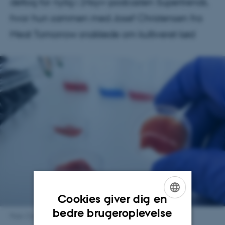
deltog for nylig i 24syv-podcasten Supertrends,
hvor hun sammen med Josef Christensen fra
Meat Tomorrow snakkede om kultiveret kød
Cookies giver dig en
ENGLISH
bedre brugeroplevelse
Foto: Colourbox
DANISH