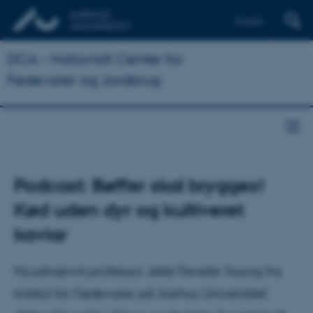
English
DCA - Nationalt Center for
Fødevarer og Jordbrug
Podcast: Bøffer skal brygges!
Kød uden dyr og kultiveret
kaviar
Nyudnævnt professor Jette Feveile Young fra
Institut for Fødevarer på Aarhus Universtitet