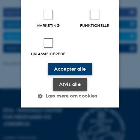
DEL PÅ FACEBOOK
DEL PÅ LINKEDIN
MARKETING
FUNKTIONELLE
DEL PÅ TWITTER
SEND TIL EN VEN
UKLASSIFICEREDE
Revideret 15.07.2026
-
DCA
Accepter alle
Afvis alle
Læs mere om cookies
DCA - NATIONALT CENTER
FOR FØDEVARER OG
Nødvendige
Statistiske
Marketing
JORDBRUG
Funktionelle
Uklassificerede
Aarhus Universitet