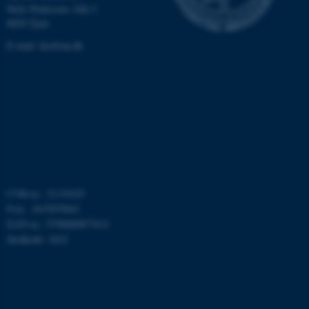
Niels Pedersens Allé 2
8830 Tjele
Nødvendige cookies hjælper
E-mail:
dca@au.dk
med at gøre hjemmesiden
brugbar ved at aktivere nogle
grundlæggende funktioner
som navigation mm.
Hjemmesiden kan ikke
fungerer uden disse cookies.
CVR-nr.: 31119103
Navn
Udbyder / Domæne
P-nr.: 1015079041
be_typo_user
TYPO3 Association
EAN-nr.: 5798000877412
.au.dk
Stedkode: 3622
fe_typo_user
Typo3 Association
.au.dk