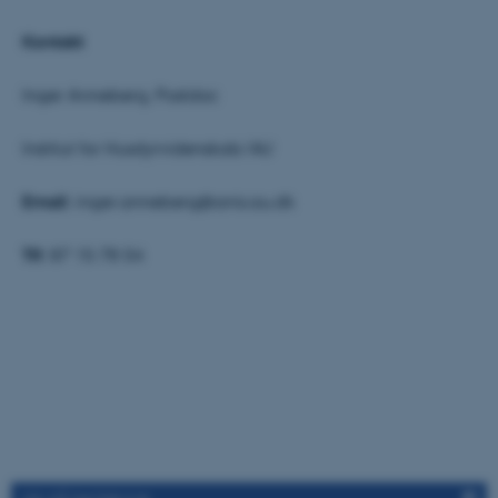
Kontakt
Navn
Udbyder / Domæne
be_typo_user
TYPO3 Association
Inger Anneberg, Postdoc
.au.dk
Institut for Husdyrvidenskab/AU
fe_typo_user
Typo3 Association
Email:
inger.anneberg@anis.au.dk
.au.dk
Tlf:
87 15 78 54