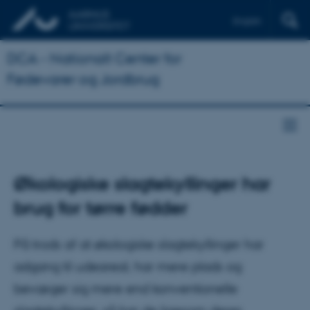
English
DCA - Nationalt Center for
Fødevarer og Jordbrug
Økologiske slagtekyllinger har
brug for tørre fødder
På trods af at økologiske slagtekyllinger har
adgang til udeareal, har mere plads og
bevæger sig mere end konventionelle