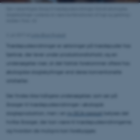
Den væsentligste årsag til trædepudesvidninger blandt økologiske
slagtekyllinger vurderes at være kombinationen af fugt og gødning i
stalden. Foto: AU
3. juli 2017
af
Lotte Ørum Rystedt
Trædepudesvidninger er ætsninger på trædepuder hos
fjerkræ, der lever under produktionsforhold, og en
undersøgelse viser, at det faktisk forekommer oftere hos
økologiske slagtekyllinger end deres konventionelle
artsfæller.
Der findes ikke tidligere undersøgelser, som ser på
årsager til trædepudesvidninger i økologisk
slagteproduktion, men i en
ny DCA-rapport
belyses det
hvilke årsager, der kan være til trædepudesvidningerne,
og hvordan de muligvis kan forebygges.