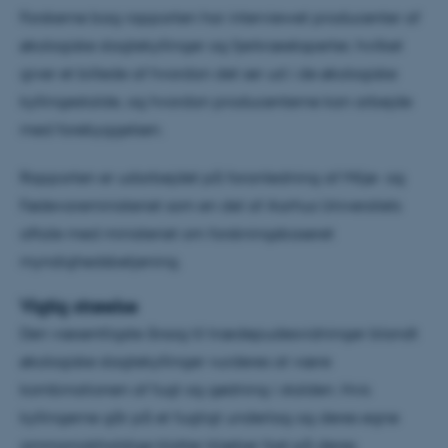
Forskerne bag rapporten har interviewet producenter af
økologiske slagtekyllinger og fjerkræeksperter, hvilket
giver et billede af hvordan det ser ud i de økologiske
kyllingestalde, og hvordan producenterne kan arbejde
med forebyggelsen.
Rapporten er udarbejdet på foranledning af Miljø- og
Fødevareministeriet som en del af Aarhus Universitets
aftale med ministeriet om forskningsbaseret
myndighedsbetjening.
Vigtig strøelse
Den væsentligste årsag til trædepudesvidninger blandt
økologiske slagtekyllinger vurderes at være
kombinationen af fugt og gødning i stalden. Hvis
kyllingerne går på et fugtigt underlag og deres egne
ammoniakholdige klatter klæber fast på deres