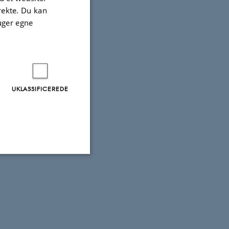
irekte. Du kan
uger egne
UKLASSIFICEREDE
Uklassificerede
ere nogle