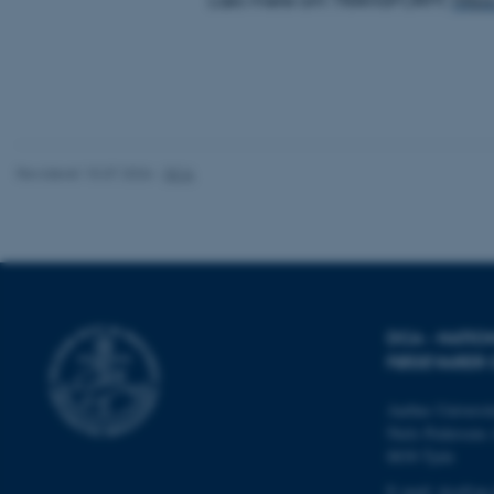
ARRAffinity
PHPSESSID
Revideret 15.07.2026
-
DCA
PHPSESSID
DCA - NATIO
FØDEVARER
ARRAffinity
Aarhus Universit
Niels Pedersens 
8830 Tjele
cf_clearance
E-mail:
dca@au.