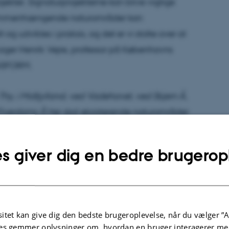
ekter. Signaturprojekterne kan blive vigtige
 sammenhængende naturområder kan
og udvikles i praksis, og det er vi stolte over at
 siger Henrik Vejre, professor på Københavns
ANSFORM.
Thy, i Midtjylland, ved Vadehavet, ved Skjern Å,
Elverdams Å
Her skal eksisterende naturområder
 skov for at skabe større sammenhængende
siteten.
s giver dig en bedre brugerop
bidrage til at udvikle analyser og scenarier
områder og samtidig styrke forståelsen af,
e interesser kan tænkes sammen i praksis.
itet kan give dig den bedste brugeroplevelse, når du vælger ”A
es gemmer oplysninger om, hvordan en bruger interagerer med