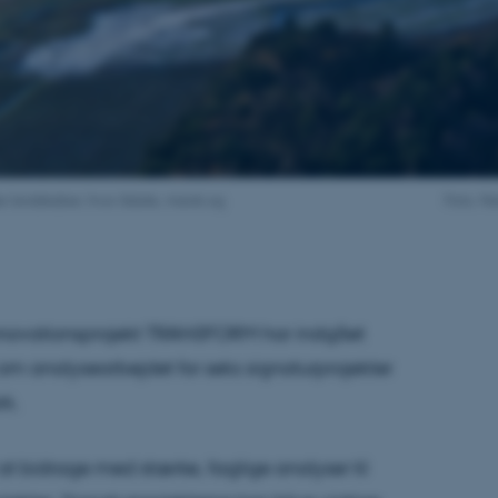
e landskaber, hvor ådale, marsk og
Foto: Na
innovationsprojekt TRANSFORM har indgået
m analysearbejdet for seks signaturprojekter
rk.
l at bidrage med stærke, faglige analyser til