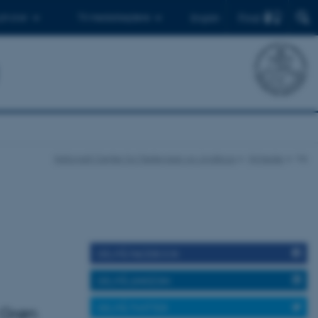
Find
 ph.d.er
Til medarbejdere
English
Nationalt Center for Fødevarer og Jordbrug
Nyheder
Vis
DEL PÅ FACEBOOK
DEL PÅ LINKEDIN
DEL PÅ TWITTER
 Grøn