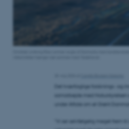
Området omkring Ribe rummer nogle af Danmarks mest karakteristisk
vådområder hænger tæt sammen med Vadehavet.
28. maj 2026
af
Camilla Brodam Galacho
Det tværfaglige forsknings- og 
samarbejde med Naturstyrelsen o
under Aftale om et Grønt Danma
“Vi ser selvfølgelig meget frem ti