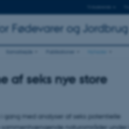
Til studerende
Til
for Fødevarer og Jordbrug
Samarbejde
Publikationer
Nyheder
e af seks nye store
 gang med analyser af seks potentielle
tørre sammenhængende naturområder under