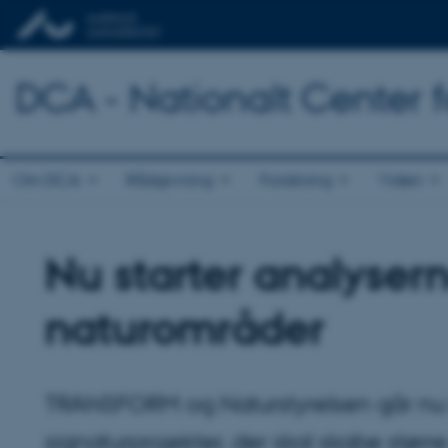
DCA - Nationalt Center 
Om DCA
Rådgivning
Forskning
Viden
Nu starter analysern
naturområder
TRANSFORM og Naturstyrelsen går nu i
signaturprojekter, der skal skabe s