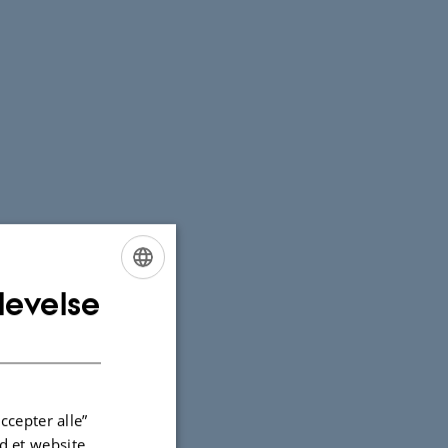
levelse
ENGLISH
DANISH
ccepter alle”
 et website.