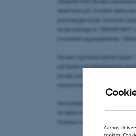
arbejdet med de seks signaturproj
eksempler på, hvordan større
planlægges klogt, forankres lokalt 
skulle bidrage til i TRANSFORM,”
Universitet og projektleder i TR
De seks signaturprojekter ligger i
på Sydfyn og Midtsjælland ved 
bindes sammen med ny natur og
naturområder til gavn for biodiver
Cookie
Samarbejdet med TRANSFORM skal 
for større sammenhængende natur
hvordan natur, landskab og lokal
Aarhus Univers
cookies. Cooki