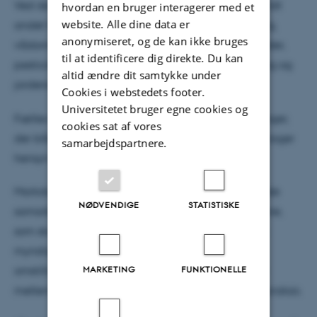
Ved de forskellige stationer kunne deltagerne blandt
hvordan en bruger interagerer med et
website. Alle dine data er
andet høre om biokul som redskab til kulstoflagring,
anonymiseret, og de kan ikke bruges
vådområder og lavbundsprojekter, flerårige afgrøder,
til at identificere dig direkte. Du kan
pesticidovervågning, nitratudvaskning, jordpakning og
altid ændre dit samtykke under
jordens frugtbarhed.
Cookies i webstedets footer.
Universitetet bruger egne cookies og
Fælles for emnerne var ønsket om at udvikle løsninger,
cookies sat af vores
der både understøtter landbrugets produktion og tager
samarbejdspartnere.
hensyn til klima, miljø og natur.
Markdagen er samtidig et eksempel på det styrkede
NØDVENDIGE
STATISTISKE
samarbejde mellem AU Viborg og Viborg Kommune,
som skal bringe forskning, uddannelse, erhverv og
myndigheder tættere sammen om den grønne
MARKETING
FUNKTIONELLE
omstilling. Målet er at skabe stærkere forbindelser
mellem ny viden og dem, der skal omsætte den i praksis.