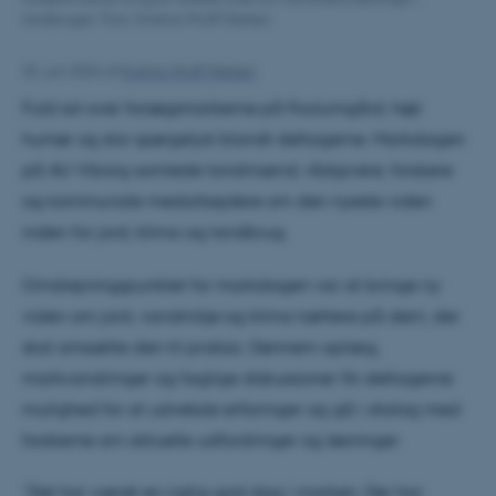
landbruget. Foto: Kristina Wulff Nielsen
25. juni 2026
af
Kristina Wulff Nielsen
Fuld sol over forsøgsmarkerne på Foulumgård, højt
humør og stor spørgelyst blandt deltagerne. Markdagen
på AU Viborg samlede landmænd, rådgivere, forskere
og kommunale medarbejdere om den nyeste viden
inden for jord, klima og landbrug.
Omdrejningspunktet for markdagen var at bringe ny
viden om jord, vandmiljø og klima tættere på dem, der
skal omsætte den til praksis. Gennem oplæg,
markvandringer og faglige diskussioner fik deltagerne
mulighed for at udveksle erfaringer og gå i dialog med
forskerne om aktuelle udfordringer og løsninger.
”Det har været en rigtig god dag i marken. Der har