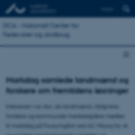
English
DCA - Nationalt Center for
Fødevarer og Jordbrug
Markdag samlede landmænd og
forskere om fremtidens løsninger
Interessen var stor, da landmænd, rådgivere,
forskere og kommunale medarbejdere mødtes
til markdag på Foulumgård ved AU Viborg for at