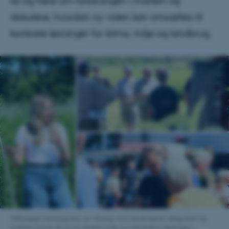
se og høre om forskningen i marken og
diskutere, hvordan ny viden kan omsættes til
konkrete løsninger for klima, miljø og landbrug.
Velbesøgt markdag hos AU Viborg, hvor landmænd, rådgivere og
forskere kunne få sig en direkte snak om fremtidens løsninger i