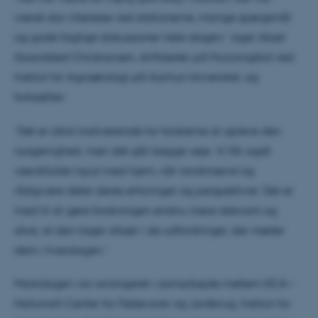
været stor interesse ved stationerne, mange spørgsmål
og gode faglige diskussioner hele dagen,” siger Aksel
Gaardsted Christiansen, driftsleder på Foulumgård ved
Institut for Agroøkologi på Aarhus Universitet, og
fortsætter:
”Det er altid motiverende for forskerne at opleve den
nysgerrighed, men det går begge veje. Vi får også
værdifulde input med hjem, når landmænd og
rådgivere deler deres erfaringer og perspektiver. Det er
med til at gøre forskningen endnu mere relevant og
sikre, at den tager afsæt i de udfordringer, der møder
dem i hverdagen.”
Markdagen var arrangeret i samarbejde mellem DCA –
Nationalt Center for Fødevarer og Jordbrug, Institut for