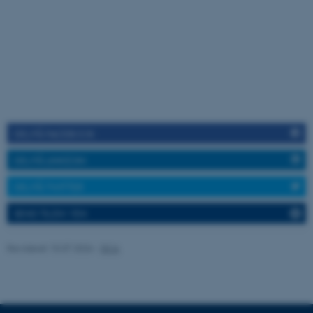
ASP.NET_SessionId
Microsoft Corporation
.au.dk
DEL PÅ FACEBOOK
JSESSIONID
Oracle Corporation
.au.dk
DEL PÅ LINKEDIN
DEL PÅ TWITTER
SEND TIL EN VEN
ARRAffinity
Microsoft Corporation
.mitstudie.au.dk
Revideret 15.07.2026
-
DCA
esctx
Microsoft Corporation
.login.microsoftonline.com