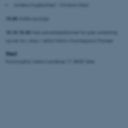
Jordens frugtbarhed - Christian Dold
Nødvendige cookies hjælper
15.00:
Kaffe og kage
med at gøre hjemmesiden
brugbar ved at aktivere nogle
15.10-15.30:
Nye samarbejdsformer for grøn omstilling
grundlæggende funktioner
og tak for i dag v. lektor Martin Hvarregaard Thorsøe
som navigation mm.
Hjemmesiden kan ikke
Sted
fungerer uden disse cookies.
Foulumgård, Hobro Landevej 17, 8830 Tjele
Navn
Udbyder / Domæne
be_typo_user
TYPO3 Association
.au.dk
fe_typo_user
Typo3 Association
.au.dk