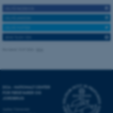
DEL PÅ FACEBOOK
DEL PÅ LINKEDIN
DEL PÅ TWITTER
SEND TIL EN VEN
Revideret 15.07.2026
-
DCA
ASP.NET_SessionId
Microsoft Corporation
.au.dk
DCA - NATIONALT CENTER
JSESSIONID
Oracle Corporation
FOR FØDEVARER OG
.au.dk
JORDBRUG
Aarhus Universitet