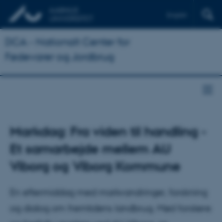
English
DCA - Nationalt Center for
Fødevarer og Jordbrug
Markdag: Fra viden til handling -
Et samarbejde mellem AU
Viborg og Viborg Kommune
En eftermiddag med markvandringer, forskning
og dialog om fremtidens landbrug. Mød forskere