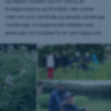
og fagfolk i marken ved AU Viborg, se
forsøgsmarkerne og få indblik i den nyeste
viden om jord, vandmiljø og aktuelle udviklinger
i landbruget. Arrangementet indledes med
pølsevogn og mulighed for en god faglig snak.