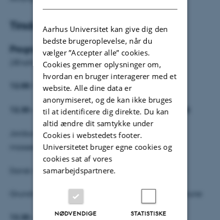
Tirsdag d. 23. juni 2026
Aarhus Universitet kan give dig den
bedste brugeroplevelse, når du
Program
vælger ”Accepter alle” cookies.
(Ændringer kan forekomme)
Cookies gemmer oplysninger om,
hvordan en bruger interagerer med et
12.00:
Pølsevognen åbner
website. Alle dine data er
anonymiseret, og de kan ikke bruges
12.30 – Programstart i maskinhallen på Foulumgård:
til at identificere dig direkte. Du kan
altid ændre dit samtykke under
Jordsundhed, direktiv for jordmonitering og
Cookies i webstedets footer.
Universitetet bruger egne cookies og
masseeksperimentet v. professor Mogens Greve
cookies sat af vores
samarbejdspartnere.
Dansk netværk for jordsundhed v. Thomas Bohsen
Grundvand og lokale perspektiver v. Viborg Kommune
NØDVENDIGE
STATISTISKE
13.30 – Markvandring og faglige stationer: