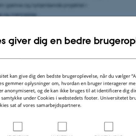
em grønne og nytænkende projekter i
jø og mennesker.
eder en række af de projekter, der opnåede støtte
s giver dig en bedre brugerop
n fra Institut for Fødevarer står i spidsen for
rdring i produktionen af økologiske fødevarer”.
itet kan give dig den bedste brugeroplevelse, når du vælger ”A
kr.
es gemmer oplysninger om, hvordan en bruger interagerer med
er anonymiseret, og de kan ikke bruges til at identificere dig d
e institut er leder for forskningsprojektet
t samtykke under Cookies i webstedets footer. Universitetet br
kies sat af vores samarbejdspartnere.
middel til fødevareprodukter”, som har modtaget
stitut for Agroøkologi skal de kommende år lede