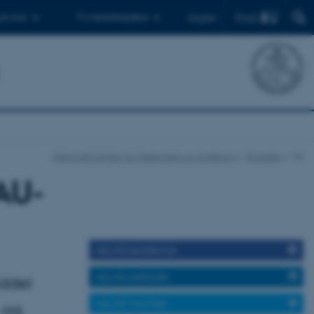
Find
 ph.d.er
Til medarbejdere
English
Nationalt Center for Fødevarer og Jordbrug
Nyheder
Vis
 AU-
DEL PÅ FACEBOOK
DEL PÅ LINKEDIN
iddel
DEL PÅ TWITTER
 og