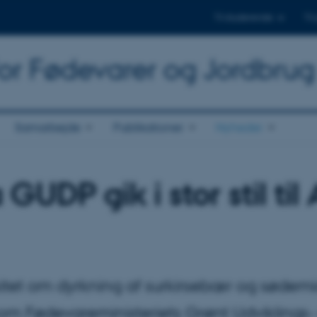
Til studerende
Til
for Fødevarer og Jordbrug
Samarbejde
Publikationer
Nyheder
GUDP gik i stor stil til
sitet om dyrkning af surkirsebær og sødem
som Fødevareministeriets Grønt Udviklings-