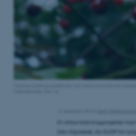
Forskning i jordbrug og fødevarer ved Aarhus Universitet blev tilgode
forskningsmidler. Foto: AU
12. september 2013
af
Søren Tobberup Han
En stribe forskningsprojekter med 
blev tilgodeset, da GUDP for nylig