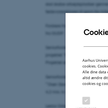
skal skabe arbejdspladser genn
fødevaresektoren til gavn for mil
Forskere fra Aarhus Universitet l
Cookie
fra GUDP:
Seniorforsker Karen Koefoed Peterse
projektet ”Gødevanding – En udfo
Aarhus Univers
Projektet er tildelt knap seks mio. 
cookies. Cooki
Alle dine data 
Seniorforsker Kai Grevsen fra samm
altid ændre di
cookies og coo
”’Grøn Stevia’ – økologiske søde
4,2 mio. kr. fra GUDP.
Lektor Gitte Holton Rubæk fra In