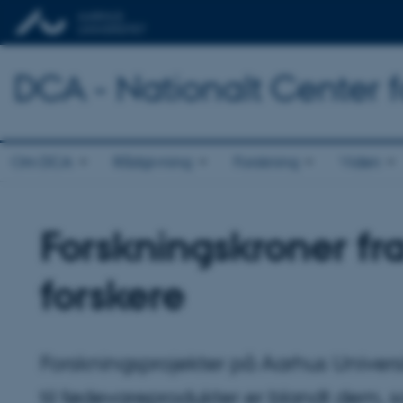
DCA - Nationalt Center 
Om DCA
Rådgivning
Forskning
Viden
Forskningskroner fra 
forskere
Forskningsprojekter på Aarhus Univer
til fødevareprodukter er blandt dem, 