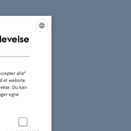
levelse
ENGLISH
DANISH
ccepter alle”
 et website.
irekte. Du kan
uger egne