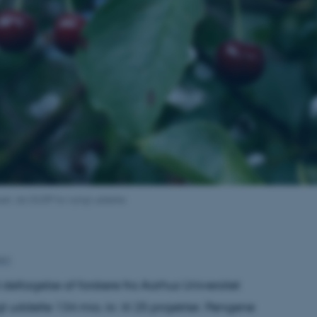
set, da GUDP for nyligt uddelte
sen
deltagelse af forskere fra Aarhus Universitet
t uddelte 134 mio. kr. til 25 projekter. Pengene