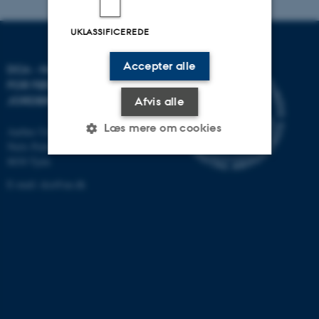
UKLASSIFICEREDE
Accepter alle
DCA - NATIONALT CENTER
FOR FØDEVARER OG
JORDBRUG
Afvis alle
Læs mere om cookies
Aarhus Universitet
Niels Pedersens Allé 2
8830 Tjele
Nødvendige
Statistiske
Marketing
E-mail:
dca@au.dk
Funktionelle
Uklassificerede
Nødvendige cookies hjælper
med at gøre hjemmesiden
brugbar ved at aktivere nogle