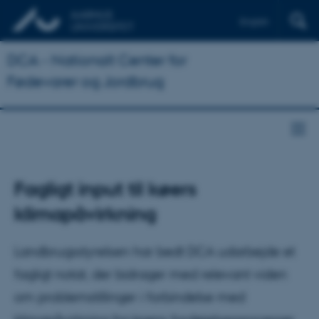
English
DCA - Nationalt Center for
Fødevarer og Jordbrug
Fagligt input til køers
klimapåvirkning
Landbrugsstyrelsen har bedt DCA udarbejde et
fagligt notat, der bidrager med relevant viden
om problemstillinger i forbindelse med