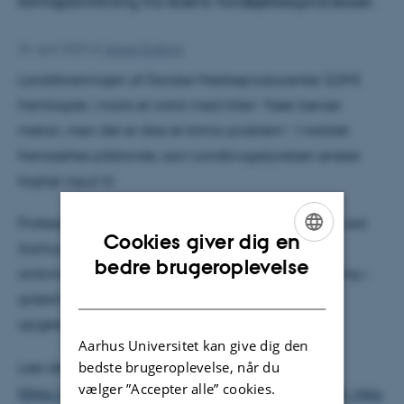
klimapåvirkning fra koens fordøjelsesprocesser.
26. april 2023
af
Jesper Emborg
Landsforeningen af Danske Mælkeproducenter (LDM)
fremlagde i marts et notat med titlen ”Køer bøvser
metan, men det er ikke et klima-problem”. I notatet
fremsættes påstande, som Landbrugsstyrelsen ønsker
fagligt input til.
Professor Jørgen E. Olesen, Institut for Agroøkologi ved
Cookies giver dig en
Aarhus universitet kommer i sit svar blandt andet
ENGLISH
bedre brugeroplevelse
omkring metan fra kvægets fordøjelse, kulstoflagring i
DANISH
græsmarker samt udfordringer ved eksisterende
opgørelsesmetoder for CO
, metan og lattergas.
2
Aarhus Universitet kan give dig den
bedste brugeroplevelse, når du
Læs det faglige input her:
vælger ”Accepter alle” cookies.
https://pure.au.dk/portal/files/317445310/Fagligt_inpu