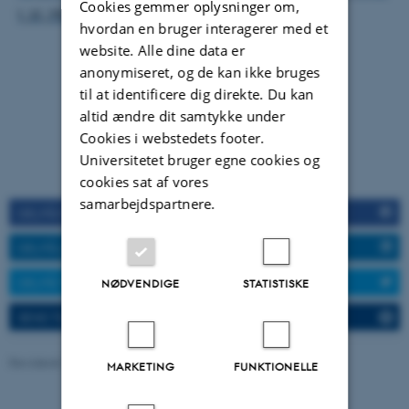
Cookies gemmer oplysninger om,
t_til_MOF_393_1704_2023.pdf
hvordan en bruger interagerer med et
website. Alle dine data er
anonymiseret, og de kan ikke bruges
til at identificere dig direkte. Du kan
altid ændre dit samtykke under
Cookies i webstedets footer.
Universitetet bruger egne cookies og
cookies sat af vores
samarbejdspartnere.
DEL PÅ FACEBOOK
DEL PÅ LINKEDIN
DEL PÅ TWITTER
NØDVENDIGE
STATISTISKE
SEND TIL EN VEN
Revideret 15.07.2026
-
DCA
MARKETING
FUNKTIONELLE