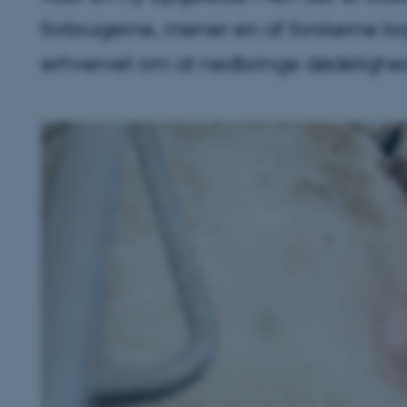
forbrugerne, mener en af forskerne 
erhvervet om at nedbringe dødelighe