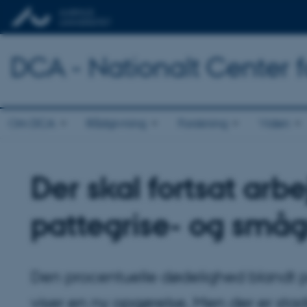
DCA - Nationalt Center 
Om DCA
Rådgivning
Forskning
Viden
Der skal fortsat arb
pattegrise- og små
Den procentuelle dødelighed blandt pa
viser en ny opgørelse. Men der er stadi