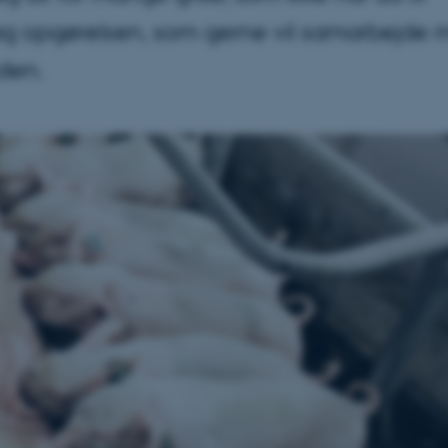
bag opgørelsen, som gerne vil samarbejde
den.