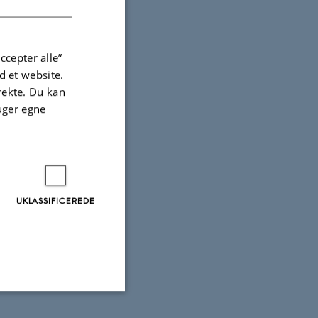
ccepter alle”
 et website.
irekte. Du kan
uger egne
UKLASSIFICEREDE