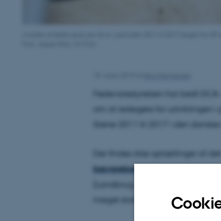
Antallet af fødte grise per år er i perioden 2011 til 2017 steget fra 39,4 
Foto: Jesper Rais, AU Foto
18. marts 2019
af
Nina Hermansen
Fødevarestyrelsen har bedt DCA –
om at redegøre for udviklingen i 
årene 2011 til 2017 i den danske
Der findes ikke optællinger af det
besvarelsen
foretaget på basis a
(Landbrug og Fødevarer), som beg
Cookie
meget stort antal svineproduktion