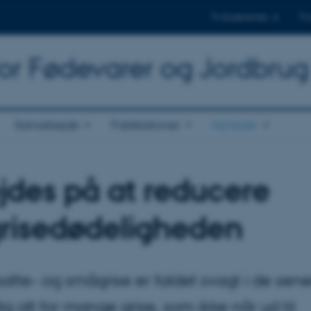
Til studerende
Til
for Fødevarer og Jordbrug
Samarbejde
Publikationer
Nyheder
ejdes på at reducere
grisedødeligheden
tte- og smågrise er faldet svagt i de sener
g alt for mange grise, som ikke når ud til