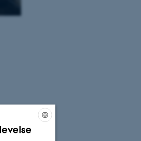
levelse
ENGLISH
DANISH