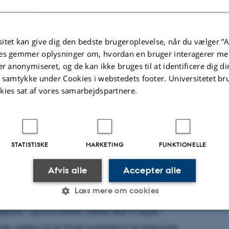
 af fødte grise per år i perioden er steget fra
ner grise. Da antallet af søer er uændret i
 en stigende kuldstørrelse. Antallet af dødfødte
itet kan give dig den bedste brugeroplevelse, når du vælger ”A
es gemmer oplysninger om, hvordan en bruger interagerer med
 i 2011 og 2017, mens antallet af pattegrise, der
er anonymiseret, og de kan ikke bruges til at identificere dig d
t fra 4,9 til 5,3 millioner per år. Hvis man tager
t samtykke under Cookies i webstedets footer. Universitetet br
ente, er der dog tale om et lille fald i den
kies sat af vores samarbejdspartnere.
t både antallet og andelen af smågrise (7-30
STATISTISKE
MARKETING
FUNKTIONELLE
Afvis alle
Accepter alle
t nyhedsværdi, men hvis vi ser på det fra en
Læs mere om cookies
lioner grise, der årligt ikke når forbrugerne. Det
pilds- og klimatider. Derfor skal vi også i
 videre på at finde metoder til at reducere