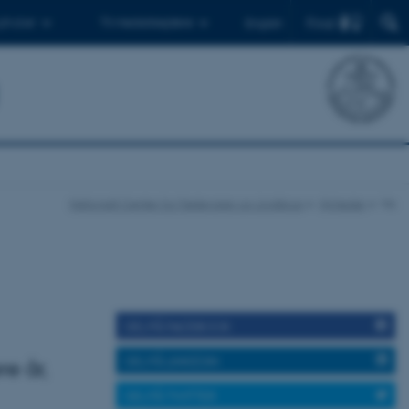
Find
 ph.d.er
Til medarbejdere
English
Nationalt Center for Fødevarer og Jordbrug
Nyheder
Vis
DEL PÅ FACEBOOK
DEL PÅ LINKEDIN
e år,
DEL PÅ TWITTER