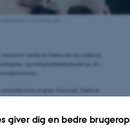
millioner grise til 43,2 millioner grise.
 Nationalt Center for Fødevarer og Jordbrug
pattegrise- og smågrisedødeligheden pr. år i
 svineproduktion.
 absolutte antal af grise i Danmark. Derfor er
f data fra dels Danmarks Statistik og dels Seges
ge baserer deres tal på informationer fra et
s giver dig en bedre brugerop
er.