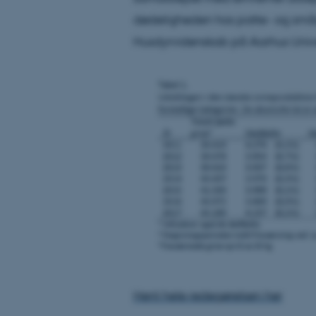
Nødvendige
dødeligheden hos patte- og smågri
Husdyrvidenskab på Aarhus Univer
Nødvendige cooki
grundlæggende fu
cookies.
Navn
be_typo_user
fe_typo_user
Hent hele redegørelsen her