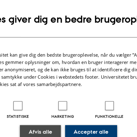
s giver dig en bedre brugerop
itet kan give dig den bedste brugeroplevelse, når du vælger ”A
es gemmer oplysninger om, hvordan en bruger interagerer med
er anonymiseret, og de kan ikke bruges til at identificere dig d
t samtykke under Cookies i webstedets footer. Universitetet br
kies sat af vores samarbejdspartnere.
Winther Christensen (t.v.), der er
 Science. Foto: Kristina Wulff Nielsen
STATISTISKE
MARKETING
FUNKTIONELLE
 af Janne Winther Christensens mangeårige
n i hesteadfærd, træning og velfærd.
Afvis alle
Accepter alle