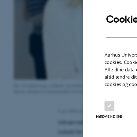
Cookie
Aarhus Univers
cookies. Cooki
Alle dine data 
altid ændre di
cookies og coo
Der var både kage, jordbær og bobler på bordet til fejringen af Janne 
blevet udnævnt til æresmedlem af International Society for Equitation
4. juni 2025
af
Kristina Wulff Nielsen
NØDVENDIGE
Udnævnelsen er en anerkendelse
indsats for at fremme forskninge