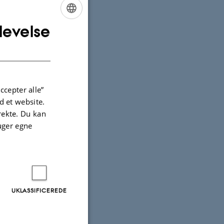
levelse
ENGLISH
DANISH
ccepter alle”
 et website.
irekte. Du kan
uger egne
UKLASSIFICEREDE