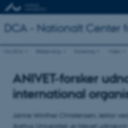
DCA - Nationalt Center 
Om DCA
Rådgivning
Forskning
Viden
ANIVET-forsker udn
international organi
Janne Winther Christensen, lektor ved
Aarhus Universitet, er blevet udnæv