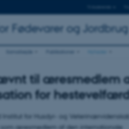
Til studerende
Til
for Fødevarer og Jordbrug
Samarbejde
Publikationer
Nyheder
ævnt til æresmedlem 
sation for hestevelfær
 Institut for Husdyr- og Veterinærvidenska
nt som æresmedlem af den internationale