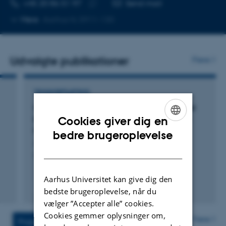
TELEFONNUMMER
MAILADRESSE
+45 20 86 51 97
Send mail
Kopier
Mere
Aarhus N, 5911-130
telefonnummer
Udvalgte publikationer
Flere
TIDSSKRIFTARTIKEL
Consumer preferences for attributes in sweet
beverages and market impacts of beverage
Cookies giver dig en
innovation
ENGLISH
bedre brugeroplevelse
Jensen, J. +2.
DANISH
Appetite
Aarhus Universitet kan give dig den
Fagfællebedømt
bedste brugeroplevelse, når du
Digital
vælger ”Accepter alle” cookies.
version
Cookies gemmer oplysninger om,
vedhæftet
Flere
Projekter
Aktiviteter