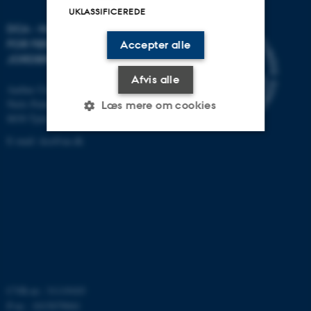
UKLASSIFICEREDE
DCA - NATIONALT CENTER
FOR FØDEVARER OG
Accepter alle
JORDBRUG
Afvis alle
Aarhus Universitet
Niels Pedersens Allé 2
Læs mere om cookies
8830 Tjele
E-mail:
dca@au.dk
Nødvendige
Statistiske
Marketing
Funktionelle
Uklassificerede
Nødvendige cookies hjælper
med at gøre hjemmesiden
brugbar ved at aktivere nogle
CVR-nr.: 31119103
grundlæggende funktioner
P-nr.: 1015079041
som navigation mm.