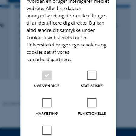
hvordan en bruger interagerer med et
website. Alle dine data er
anonymiseret, og de kan ikke bruges
FORSKNINGSPROJEKT
til at identificere dig direkte. Du kan
ts
InnoSweet: InnoSweet: Integreret perception,
altid ændre dit samtykke under
psykologi og fysiologi til bibeholdelse af
Cookies i webstedets footer.
sødhedsopfattelse via sukkererstatning og -
Universitetet bruger egne cookies og
reduktion i sunde drikkevarer
cookies sat af vores
1. feb. 2017
-
1. dec. 2024
samarbejdspartnere.
+6
NØDVENDIGE
STATISTISKE
Revideret 11.12.2023
-
DCA
MARKETING
FUNKTIONELLE