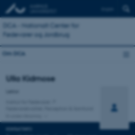
English
DCA - Nationalt Center for
Fødevarer og Jordbrug
Om DCA
Titel
Ulla Kidmose
Primær tilknytning
Lektor
Institut for Fødevarer
Fødevarekvalitet, Perception & Samfund
En anden tilknytning
KONTAKTINFO