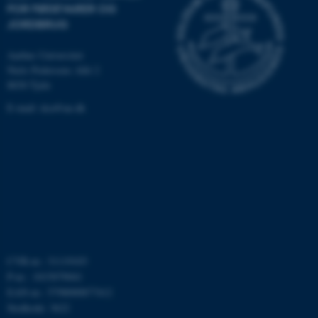
FOR FØDEVARER OG
Funktionelle
Uklassificerede
JORDBRUG
Aarhus Universitet
Nødvendige cookies hjælper
Niels Pedersens Allé 2
8830 Tjele
med at gøre hjemmesiden
brugbar ved at aktivere nogle
E-mail:
dca@au.dk
grundlæggende funktioner
som navigation mm.
Hjemmesiden kan ikke
fungerer uden disse cookies.
Navn
Udbyder / Domæne
be_typo_user
TYPO3 Association
CVR-nr.: 31119103
.au.dk
P-nr.: 1015079041
EAN-nr.: 5798000877412
Stedkode: 3622