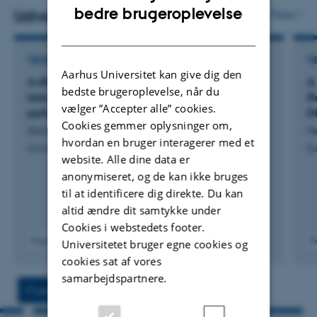
ENGLISH
bedre brugeroplevelse
jordbundskortlægning. Hans forskningsinteresse
Udvalgte publikationer
Flere
DANISH
involverer undersøgelse af jordens variation og
jordbundskortlægning, i skalaer fra mark til national.
TIDSSKRIFTARTIKEL
TI
Hans er interesseret i jordbundskortlægning til specifikke
Aarhus Universitet kan give dig den
A differentiable hybrid modeling approach for
A
bedste brugeroplevelse, når du
formål f.eks. lokalitetskortlægning og kortlægning af
learning soil water retention mechanisms from
R
vælger ”Accepter alle” cookies.
danske terroir.
Han har meget stor felterfaring fra hele
partial knowledge and data
D
Cookies gemmer oplysninger om,
Norouzi, S. +11.
No
verden, både fra de tropiske og aride områder men
hvordan en bruger interagerer med et
Journal of Hydrology
Eu
interesserer sig ligeledes for arktisk jord og arktisk
website. Alle dine data er
landbrug. Han underviser i Jordvidenskab, Jord Sensorer,
anonymiseret, og de kan ikke bruges
GIS, Geostatistik og er ansvarlig for ph.d.-kurser i
til at identificere dig direkte. Du kan
altid ændre dit samtykke under
"Jordsensorer, teori og applikation" og Jordklassificering
Cookies i webstedets footer.
". Han er i øjeblikket vejleder for flere bachelor- og
Fagfællebedømt
F
Universitetet bruger egne cookies og
kandidatstuderende samt fem ph.d.-studerende og tre
Digital
cookies sat af vores
version
Post Doc.
samarbejdspartnere.
vedhæftet
Projekter
Aktiviteter