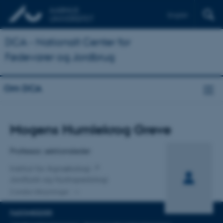
English
DCA - Nationalt Center for
Fødevarer og Jordbrug
Om DCA
Titel
Mogens Humlekrog Greve
Primær tilknytning
Professor, sektionsleder
Institut for Agroøkologi
Jordfysik og Hydropedologi
2 andre tilknytninger
FAGOMRÅDER