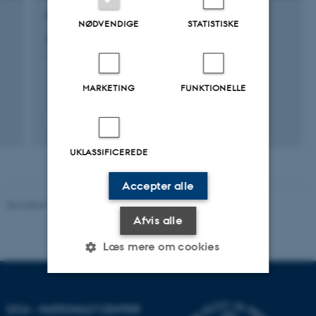
FORSKNINGSPROJEKT
NØDVENDIGE
STATISTISKE
Jelling-projektet
1. jan. 2009
-
31. dec. 2014
MARKETING
FUNKTIONELLE
UKLASSIFICEREDE
Accepter alle
Revideret 11.12.2023
-
DCA
Afvis alle
Læs mere om cookies
Nødvendige
Statistiske
Marketing
DCA - NATIONALT CENTER