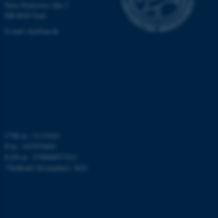
Niels Pedersens Allé 2
DK-8830 Tjele
E-mail:
dca@au.dk
CVR-nr.: 31119103
P-nr.: 1015079041
ASP.NET_SessionId
Microsoft Corporation
EAN-nr.: 5798000877412
.au.dk
”Stedkode”(Id number): 3622