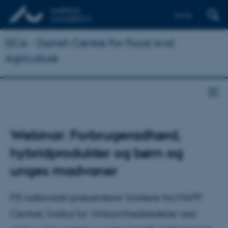
Dansk
DCA - Danish Centre For Food And
Agriculture
Webinar: Forbrugeradfærd,
hybridprodukter og børn og
unges madvaner
På webinaret præsenterer forskere fra MAPP
Centret, Institut for Virksomhedsledelse ved