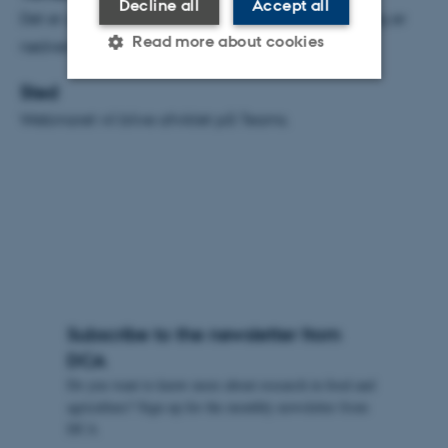
Decline all
Accept all
Det er gratis at deltage i webinaret, men tilmelding er
Read more about cookies
nødvendig.
Sted
Strictly necessary
Statistic
Webinaret vil blive afviklet på Teams.
Targeting
Functionality
Unclassified
These cookies make it
possible to use basic website
functionality, e.g. navigation
Subscribe to the newsletter from
etc. The website does not
DCA
work without these cookies.
Do you want to know more about research in food and
agriculture? Sign up for the monthly newsletter from
DCA