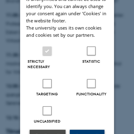
Brandt Sørensen,
Bæredygtigmad og sundhed, FVST
identify you. You can always change
your consent again under ‘Cookies' in
11.05:
Kvalitetsindeks 2024 – Fokus på hybridprodukter.
the website footer.
Professor Tino Bech-Larsen, Videnskabelig assistent
The university uses its own cookies
Esben Durhuus Lejsgaard, MAPP Centret, Institut for
and cookies set by our partners.
Virksomhedsledelse, Aarhus Universitet
11.35:
Forældreperspektiver på børn og unges
STRICTLY
STATISTIC
madvaner. Lektor Alice Grønhøj, MAPP Centret, Institut
NECESSARY
for Virksomhedsledelse, Aarhus Universitet
12.05:
Kort opsamling – og mulighed for tværgående
TARGETING
FUNCTIONALITY
spørgsmål og kommentarer. Laura Brandt
Sørensen,
Bæredygtigmad og sundhed, FVST
12.15:
Afslutning
UNCLASSIFIED
Tilmelding