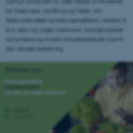
Aarhus Universitet ny viden bestilt af Ministeriet
for Fødevarer, Landbrug og Fiskeri, om
fødevarekvalitet og forbrugeradfærd i relation til
bl.a. børn og unges madvaner, hybridprodukter
og sundere og mindre klimabelastende mad til
den danske befolkning.