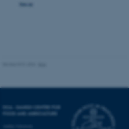
Name
Provider / Domain
Sign up
be_typo_user
TYPO3 Association
.au.dk
Revised 29.01.2026
-
DCA
fe_typo_user
Typo3 Association
.au.dk
DCA - DANISH CENTRE FOR
FOOD AND AGRICULTURE
Aarhus University