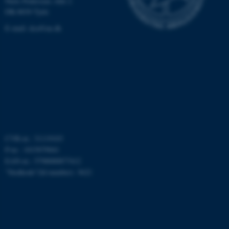
Niels Pedersens Allé 2
DK-8830 Tjele
These cookies make it
E-mail:
dca@au.dk
possible to use basic website
functionality, e.g. navigation
etc. The website does not
work without these cookies.
Name
Provider / Domain
be_typo_user
TYPO3 Association
CVR-nr.: 31119103
.au.dk
P-nr.: 1015079041
EAN-nr.: 5798000877412
”Stedkode”(Id number): 3622