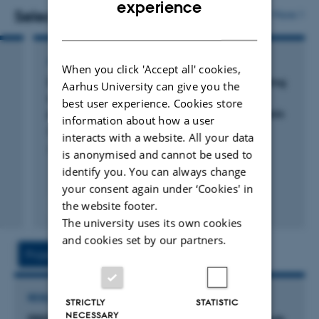
experience
Fødevarekvalitet og forbrugeradfærd. Desuden
Selected publications
More
DANISH
koordineres og understøttes arbejde med anden
rådgivning på DCAs område, og der bidrages til
ARTICLE IN JOURNAL
When you click 'Accept all' cookies,
kvalitetssikring af den forskningsbaserede rådgivning jf.
Developing a HACCP-like system for improving
Aarhus University can give you the
TECHs ISO9001 certificerede kvalitetsledelsessystem.
animal health and welfare in organic egg
best user experience. Cookies store
production - based on an expert panel analysis
information about how a user
Jeg er overordnet ansvarlig for Aftalen om
Hegelund, L. & Sørensen, J.
interacts with a website. All your data
Planteproduktion som AU har med FVM og MIM, herunder
Animal
is anonymised and cannot be used to
koordinering, genforhandling, og afrapportering samt
identify you. You can always change
forventningsafstemning og kvalitetssikring af
your consent again under ‘Cookies' in
the website footer.
rådgivningsleverancer.
Fagfællebedømt
Digital
The university uses its own cookies
version
and cookies set by our partners.
Jeg er medansvarlig for AUs interne kursus vedr.
vedhæftet
Project
Activities
forskningsbaseret rådgivning, herunder fast underviser
på kurset, samt medansvarlig for etablering og udvikling
RESEARCH PROJECT
af Ghent-gruppen, et internationalt samarbejde om
STRICTLY
STATISTIC
NECESSARY