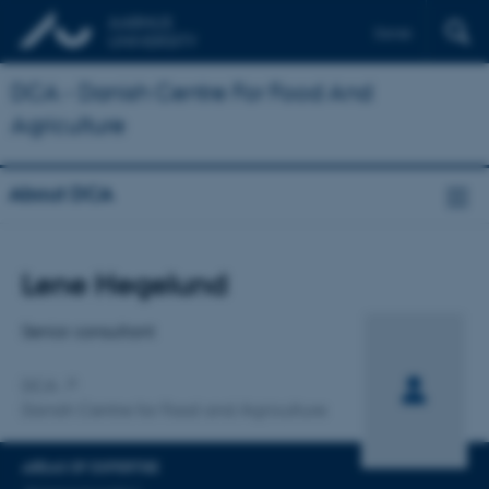
Dansk
DCA - Danish Centre For Food And
Agriculture
About DCA
Title
Lene Hegelund
Primary affiliation
Senior consultant
DCA
Danish Centre for Food and Agriculture
AREAS OF EXPERTISE