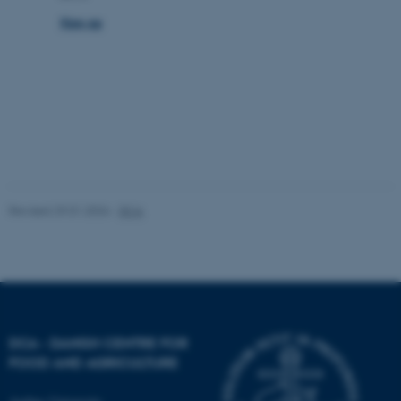
Sign up
These cookies make it
possible to use basic website
functionality, e.g. navigation
etc. The website does not
work without these cookies.
Revised 29.01.2026
-
DCA
Name
Provider / Domain
be_typo_user
TYPO3 Association
.au.dk
DCA - DANISH CENTRE FOR
FOOD AND AGRICULTURE