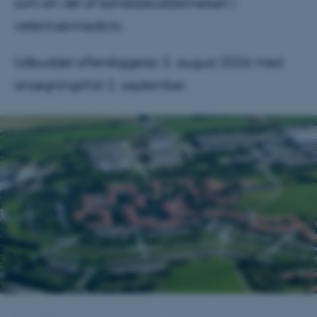
som en del af kandidatuddannelsen i
veterinærmedicin.
Udbuddet offentliggøres 3. august 2026 med
ansøgningsfrist 2. september.