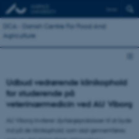
Dansk
DCA - Danish Centre For Food And
Agriculture
Udbud vedrørende klinikophold
for studerende på
veterinærmedicin ved AU Viborg
AU Viborg inviterer dyrlægepraksisser til at byde
ind på de klinikophold, som skal gennemføres