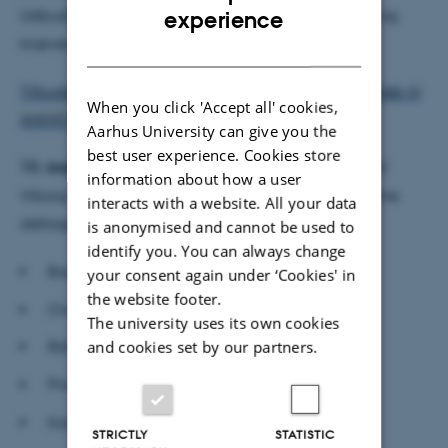
ENGLISH
Udbudsmaterialet offentliggøres på følgende link og
experience
kræver, at man opretter sig med en bruger:
DANISH
Tilbudsindhentning - Veterinærkliniske rotationsforløb til
When you click 'Accept all' cookies,
ANIVET på Aarhus Universitet
Aarhus University can give you the
best user experience. Cookies store
13. august 2026 kl. 16-18:
Orienteringsmøde på AU
information about how a user
Viborg, Blichers Alle 20, 8830 Tjele – fysisk eller online
interacts with a website. All your data
deltagelse. Orienteringsmødet giver indsigt i:
is anonymised and cannot be used to
identify you. You can always change
Baggrund og formål med udbuddet
your consent again under ‘Cookies' in
the website footer.
Overblik over VKR-modellen i praksis
The university uses its own cookies
and cookies set by our partners.
Roller og ansvar i samarbejdet
Processen – sådan bliver man testpartner
Kompensation og økonomi
STRICTLY
STATISTIC