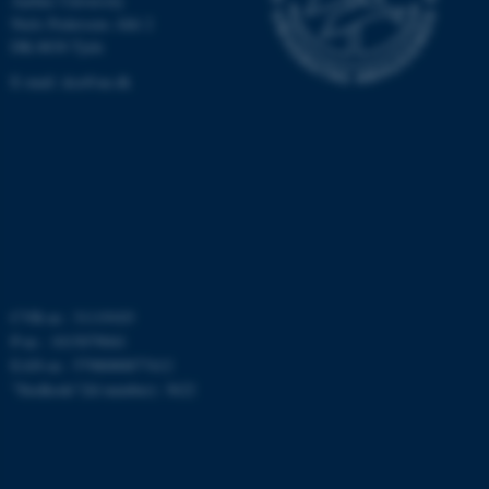
Aarhus University
fe_typo_user
Typo3 Association
Niels Pedersens Allé 2
.au.dk
DK-8830 Tjele
E-mail:
dca@au.dk
CVR-nr.: 31119103
P-nr.: 1015079041
EAN-nr.: 5798000877412
”Stedkode”(Id number): 3622